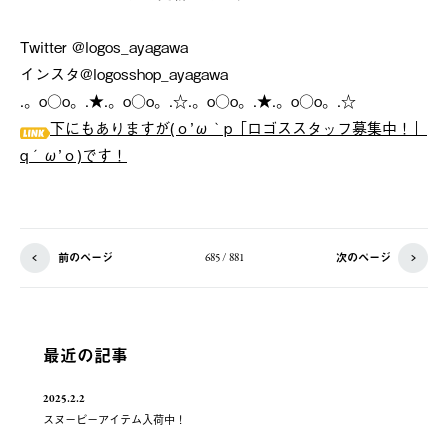
Twitter @logos_ayagawa
インスタ@logosshop_ayagawa
.。o○o。.★.。o○o。.☆.。o○o。.★.。o○o。.☆
下にもありますが(ｏ’ω｀p「ロゴススタッフ募集中！」
q´ω’ｏ)です！
前のページ
次のページ
685 / 881
最近の記事
2025.2.2
スヌーピーアイテム入荷中！