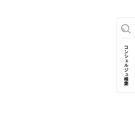
Instagram
X
Facebook
YouTube
TikTok
コンシェルジュ検索
LOGOS FAMILY APP
iOS
Android
English