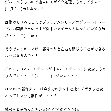
がルールらしいので簡単にモザイク処理しちゃってますヽ
(´Д｀ヽ)申し訳ない！
画像から見るにこれはプレミアムシリーズのグレートドゥー
ブルの画像みたいですが従来のアイテムとはなんだか違う気
が・・・？(。-`ω-)
そうです！キャノピー部分の前と左右を閉じることができる
ようになるのです！
これにより2ルームテントが「3ルームテント」に変身しちゃ
うのです・・・！(；￣ー￣)マジかよ・・・
2020年の新作テントは今までのテントと比べてガラッと変
わってしまう可能性が・・・？
続報をお待ちくださいｑ(≧∇≦*)(*≧∇≦)ｐ