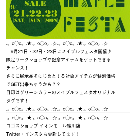
.。o○o。.★.。o○o。.☆.。o○o。.★.。o○o。.☆
9月21日・22日・23日にメイプルフェスタ開催♪
限定ワークショップや記念アイテムをゲットできる
チャンス！
さらに展示品をはじめとする対象アイテムが特別価格
でGET出来ちゃうかも？？
目印はグリーンカラーのメイプルフェスタオリジナル
タグです！
.。o○o。.★.。o○o。.☆.。o○o。.★.。o○o。.☆
.。o○o。.★.。o○o。.☆.。o○o。.★.。o○o。.☆
ロゴスショップ イオンモール綾川店
Twitter・インスタも更新してます！