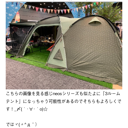
こちらの画像を見る感じneosシリーズも似たよに「3ルーム
テント」になっちゃう可能性があるのでそちらもよろしくで
す！_〆(｀･∀･´o)☆
ではヾ(〃^д＾）