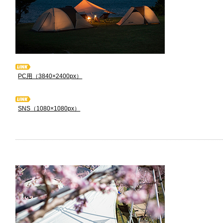
PC用（3840×2400px）
SNS（1080×1080px）