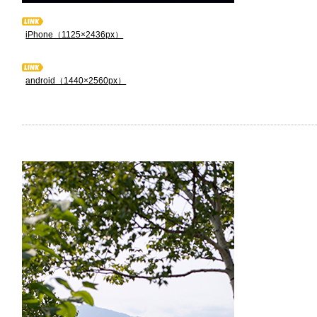
iPhone（1125×2436px）
android（1440×2560px）