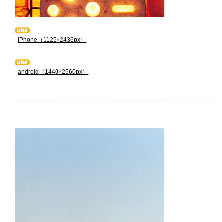
iPhone（1125×2436px）
android（1440×2560px）