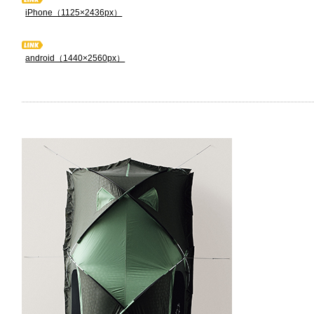
iPhone（1125×2436px）
android（1440×2560px）