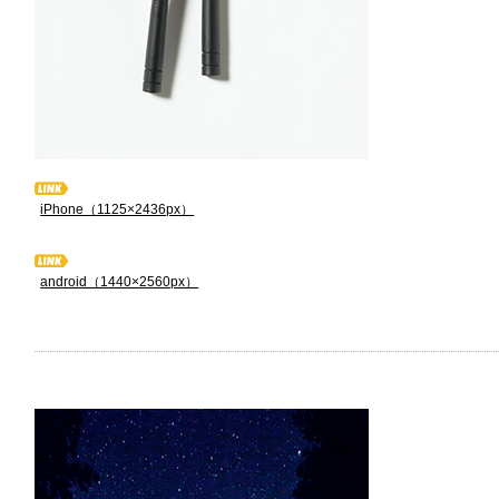
iPhone（1125×2436px）
android（1440×2560px）