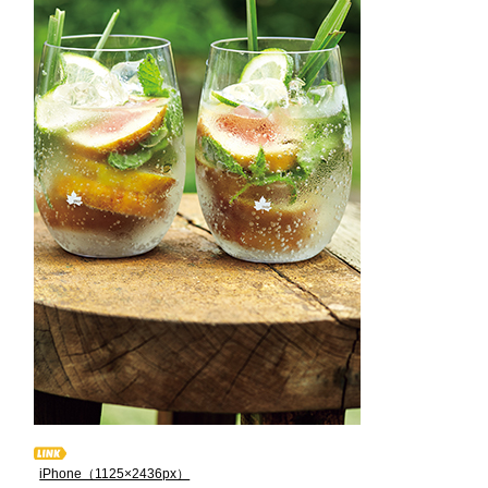
iPhone（1125×2436px）