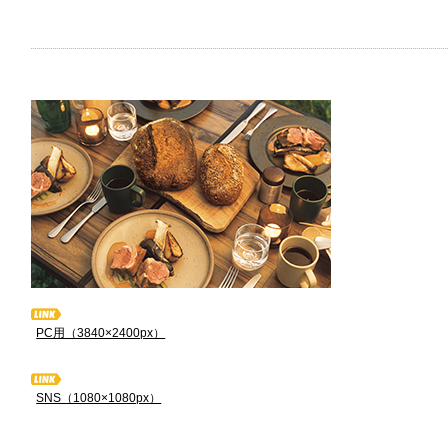
PC用（3840×2400px）
SNS（1080×1080px）