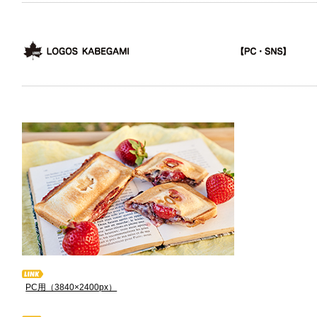
PC用（3840×2400px）