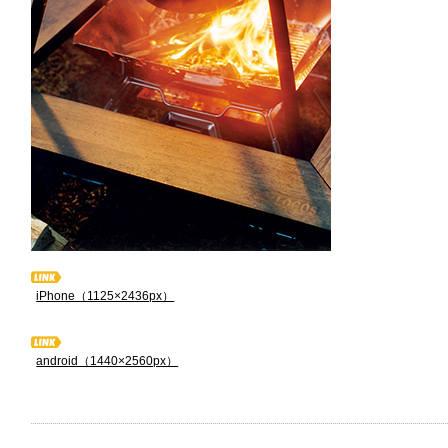
iPhone（1125×2436px）
android（1440×2560px）