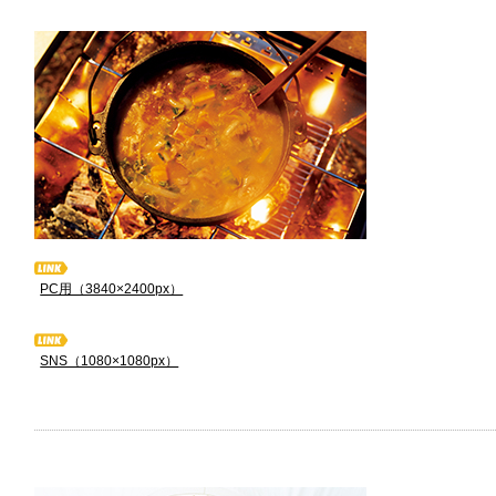
PC用（3840×2400px）
SNS（1080×1080px）