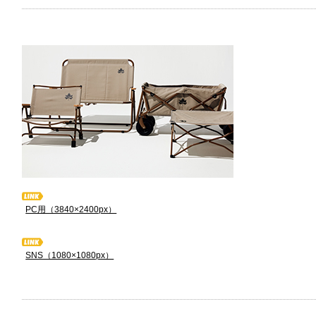
PC用（3840×2400px）
SNS（1080×1080px）