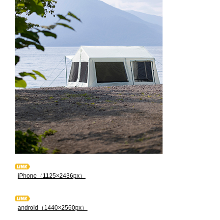
iPhone（1125×2436px）
android（1440×2560px）