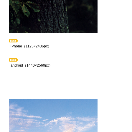
iPhone（1125×2436px）
android（1440×2560px）