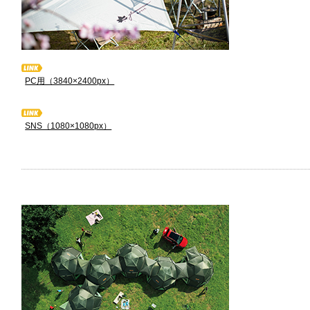
PC用（3840×2400px）
SNS（1080×1080px）