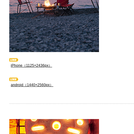
iPhone（1125×2436px）
android（1440×2560px）