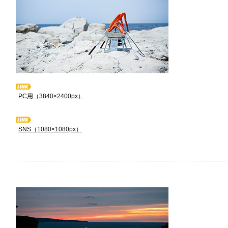
PC用（3840×2400px）
SNS（1080×1080px）