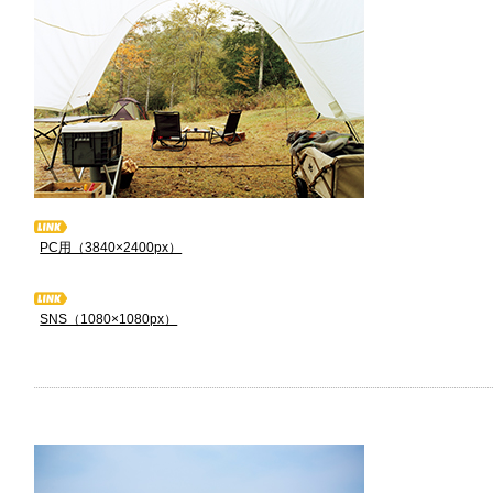
PC用（3840×2400px）
SNS（1080×1080px）