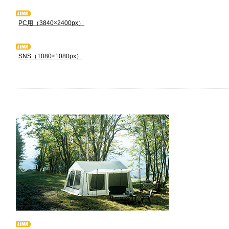
PC用（3840×2400px）
SNS（1080×1080px）