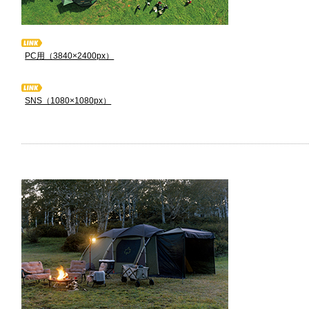
PC用（3840×2400px）
SNS（1080×1080px）