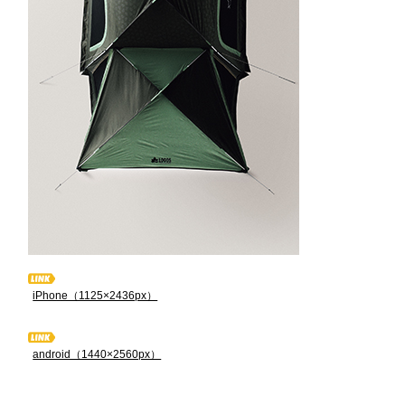
iPhone（1125×2436px）
android（1440×2560px）