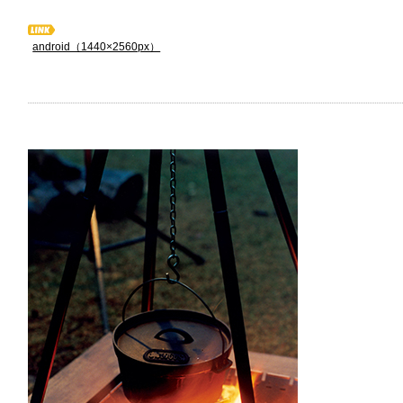
android（1440×2560px）