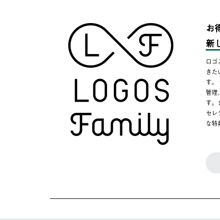
お
新
ロゴ
きた
す。
管理
す。
セレ
な特