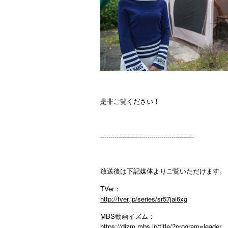
是非ご覧ください！
----------------------------------------------
放送後は下記媒体よりご覧いただけます。
TVer：
http://tver.jp/series/sr57jai6xg
MBS動画イズム：
https://dizm.mbs.jp/title/?program=leader