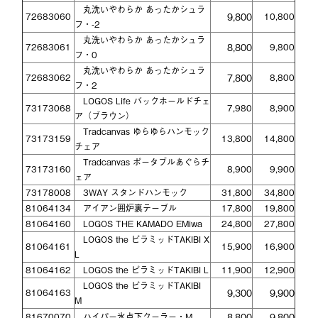
丸洗いやわらか あったかシュラ
72683060
9,800
10,800
フ・-2
丸洗いやわらか あったかシュラ
72683061
8,800
9,800
フ・0
丸洗いやわらか あったかシュラ
72683062
7,800
8,800
フ・2
LOGOS Life バックホールドチェ
73173068
7,980
8,900
ア（ブラウン）
Tradcanvas ゆらゆらハンモック
73173159
13,800
14,800
チェア
Tradcanvas ポータブルあぐらチ
73173160
8,900
9,900
ェア
73178008
3WAY スタンドハンモック
31,800
34,800
81064134
アイアン囲炉裏テーブル
17,800
19,800
81064160
LOGOS THE KAMADO EMiwa
24,800
27,800
LOGOS the ピラミッドTAKIBI X
81064161
15,900
16,900
L
81064162
LOGOS the ピラミッドTAKIBI L
11,900
12,900
LOGOS the ピラミッドTAKIBI
81064163
9,300
9,900
M
81670070
ハイパー氷点下クーラー・M
8,800
9,800