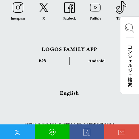
Instagram
X
Facebook
YouTube
TikTok
コンシェルジュ検索
LOGOS FAMILY APP
iOS
Android
English
COPYRIGHT © 2021 LOGOS CORPORATION. ALL RIGHTS RESERVED.