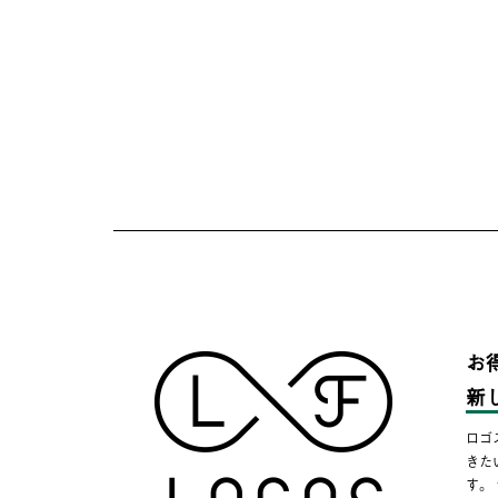
お
新
ロゴ
きた
す。