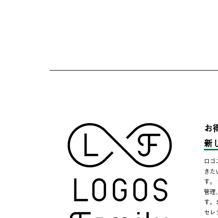
お
新
ロゴ
きた
す。
管理
す。
セレ