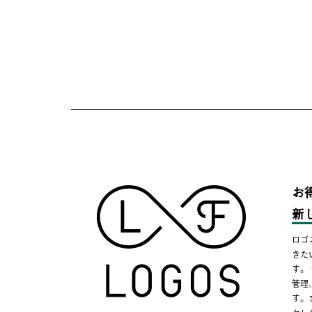
お
新
ロゴ
きた
す。
管理
す。