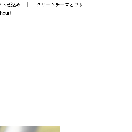
マト煮込み
｜
クリームチーズとワサ
our）