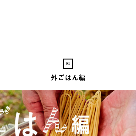
01
外ごはん編