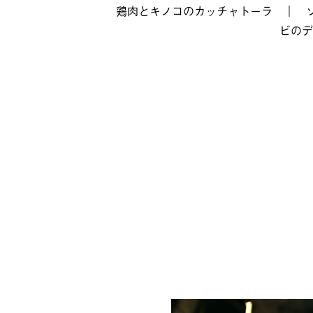
鶏肉とキノコのカッチャトーラ
｜
ビのデ