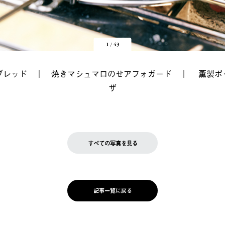
1
/
43
ブレッド
｜
焼きマシュマロのせアフォガード
｜
薫製ポ
ザ
すべての写真を見る
記事一覧に戻る