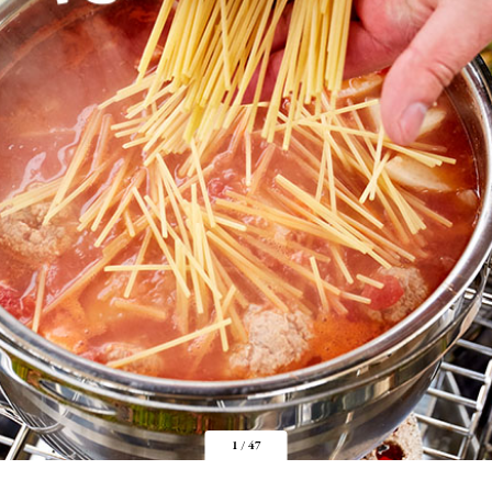
1
/
47