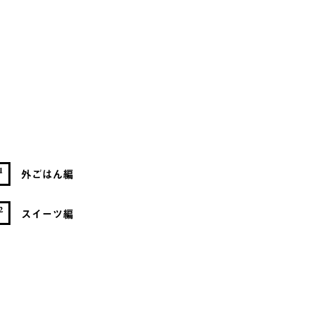
1
外ごはん編
2
スイーツ編