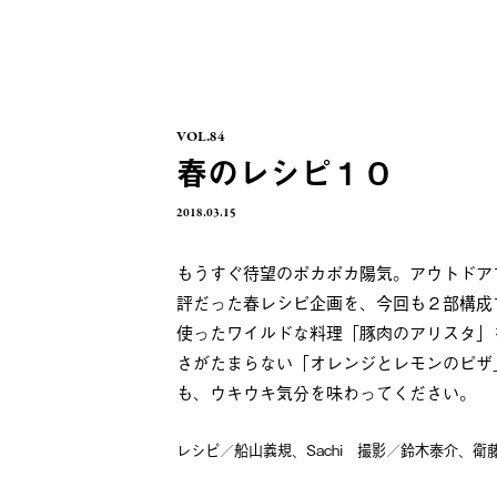
VOL.84
春のレシピ１０
2018.03.15
もうすぐ待望のポカポカ陽気。アウトドア
評だった春レシピ企画を、今回も２部構成
使ったワイルドな料理「豚肉のアリスタ」
さがたまらない「オレンジとレモンのピザ
も、ウキウキ気分を味わってください。
レシピ／船山義規、Sachi 撮影／鈴木泰介、衛藤キヨコ