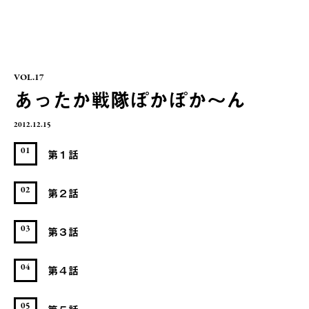
VOL.17
あったか戦隊ぽかぽか～ん
2012.12.15
01
第１話
02
第２話
03
第３話
04
第４話
05