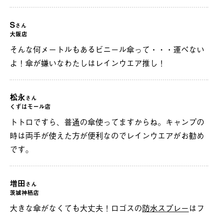
S
さん
大阪店
そんな何メートルもあるビニール傘って・・・運べない
よ！傘が嫌いなわたしはレインウエア推し！
松永
さん
くずはモール店
トトロですら、普通の傘使ってますからね。キャンプの
時は両手が使えた方が便利なのでレインウエアがお勧め
です。
増田
さん
茨城神栖店
大きな傘がなくても大丈夫！ロゴスの
防水スプレー
はフ