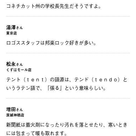
コネチカット州の学校長先生だそうですよ。
湯澤
さん
東京店
ロゴススタッフは邦楽ロック好きが多い。
松永
さん
くずはモール店
テント（ｔｅｎｔ）の語源は、テンド（ｔｅｎｄｏ）と
いうラテン語で、「張る」という意味らしい。
増田
さん
茨城神栖店
新聞紙は着火剤になったり汚れを落とせたり、寒いとき
には包まって暖も取れます。