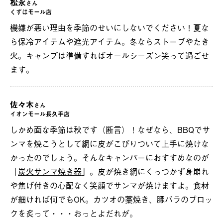
松永
さん
くずはモール店
機嫌が悪い理由を季節のせいにしないでください！夏な
ら保冷アイテムや遮光アイテム。冬ならストーブやたき
火。キャンプは準備すればオールシーズン笑って過ごせ
ます。
佐々木
さん
イオンモール長久手店
しかめ面な季節は秋です（断言）！なぜなら、BBQでサ
ンマを焼こうとして網に皮がこびりついて上手に焼けな
かったのでしょう。そんなキャンパーにおすすめなのが
「
炭火サンマ焼き器
」。皮が焼き網にくっつかず身崩れ
や焦げ付きの心配なく笑顔でサンマが焼けますよ。食材
が細ければ何でもOK。カツオの藁焼き、豚バラのブロッ
クを炙って・・・おっとよだれが。