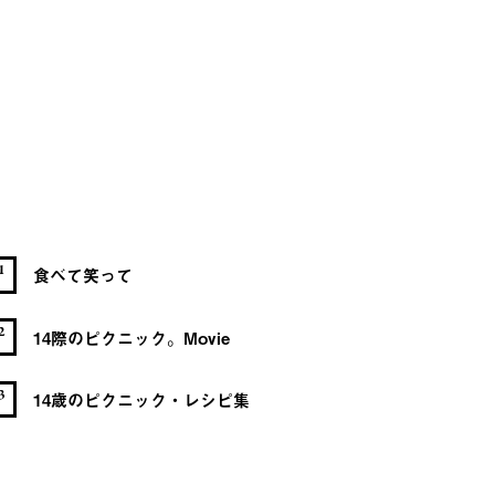
1
食べて笑って
2
14際のピクニック。Movie
3
14歳のピクニック・レシピ集