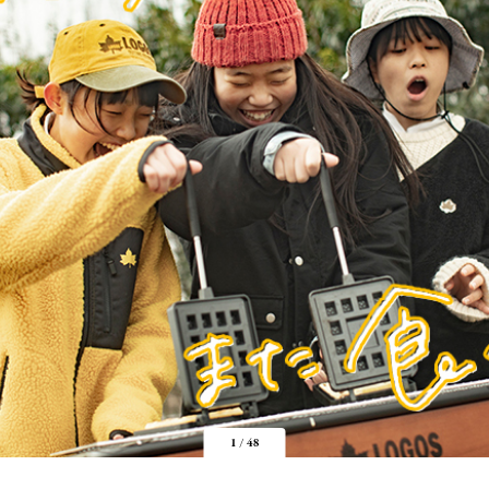
1
/
48