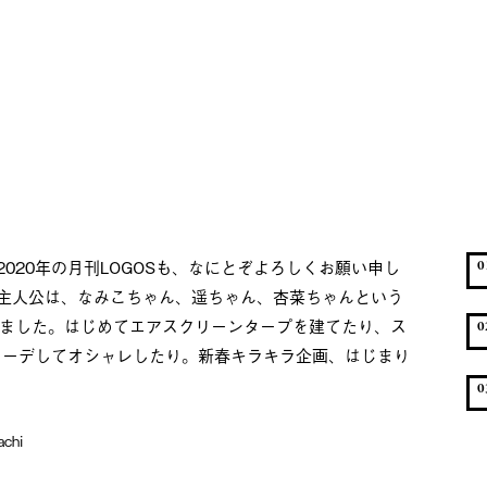
020年の月刊LOGOSも、なにとぞよろしくお願い申し
0
主人公は、なみこちゃん、遥ちゃん、杏菜ちゃんという
きました。はじめてエアスクリーンタープを建てたり、ス
0
をコーデしてオシャレしたり。新春キラキラ企画、はじまり
0
hi