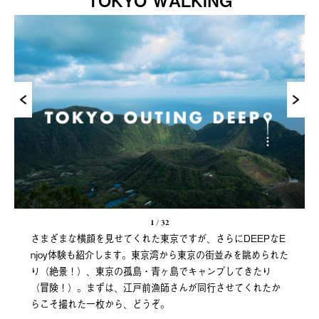
TOKYO WALKING
1
/
32
さまざまな横顔を見せてくれた東京ですが、さらにDEEPなE
njoy体験も紹介します。東京湾から東京の街並みを眺められた
り（絶景！）、東京の孤島・青ヶ島でキャンプしてきたり
（冒険！）。まずは、江戸前漁師さんが同行させてくれたか
らこそ撮れた一枚から、どうぞ。