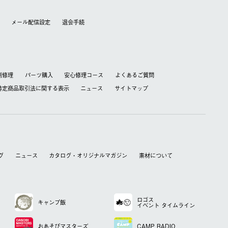
メール配信設定
退会⼿続
別修理
パーツ購入
安心修理コース
よくあるご質問
特定商品取引法に関する表⽰
ニュース
サイトマップ
グ
ニュース
カタログ・オリジナルマガジン
素材について
ロゴス
キャンプ飯
イベント
タイムライン
おあそび
マスターズ
CAMP RADIO