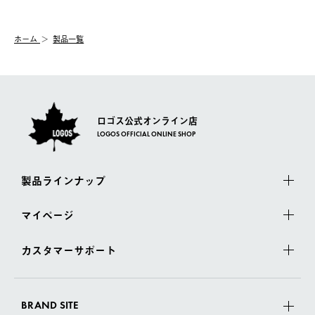
【交換】
配送時間指定がない場合は、最短でのお届けとなります。
システム上、商品の交換（同一商品のカラー・サイズ交換を含
む）は受け付けておりません。
【配送業者】
ホーム
製品一覧
一度お手元の商品を返品いただき、ご希望商品を再注文してくだ
佐川急便にて配送されます。
さい。
ロゴス公式オンライン店
LOGOS OFFICIAL ONLINE SHOP
製品ラインナップ
マイページ
カスタマーサポート
BRAND SITE