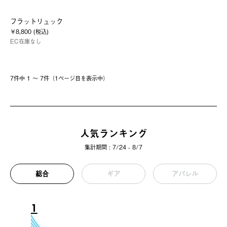
フラットリュック
￥8,800 (税込)
EC在庫なし
7件中 1 〜 7件（1ページ⽬を表⽰中）
人気ランキング
集計期間 : 7/24 - 8/7
総合
ギア
アパレル
1