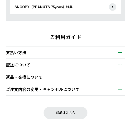
SNOOPY（PEANUTS 75years）特集
ご利用ガイド
支払い方法
以下のいずれかの方法でお支払いいただけます。
配送について
・クレジットカード決済
【発送スケジュール】
・コンビニ決済
返品・交換について
ご注文・ご入金完了より2営業日以内に商品を発送いたします。
・Pay-easy決済
※お客様都合の場合
土日祝の発送はございませんので、木曜日以降のご注文は週明け
ご注文内容の変更・キャンセルについて
の発送となる場合がございます。
ご注文完了後、変更・キャンセルの個別のご対応はお受けできま
【返品】
※予約販売・長期連休期間中のご注文は除く（別途スケジュール
せん。
商品到着後7日以内にご連絡ください。
をご案内いたします。）
LOGOS FAMILY会員の方は、会員マイページ内 購入履歴画面に
お客様都合の返品にかかる送料は、お客様ご負担とさせていただ
詳細はこちら
『注文をキャンセルする』ボタンが表示されている場合のみ、発
きます。
【配送時間指定】
送手配前のためサイト上よりご注文キャンセルが可能です。
ご注文の際、ご注文内容確認画面にて配送時間指定が可能です。