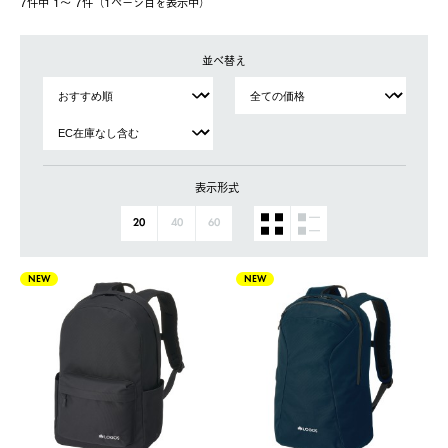
7件中 1〜 7件（1ページ⽬を表⽰中）
並べ替え
表示形式
20
40
60
NEW
NEW