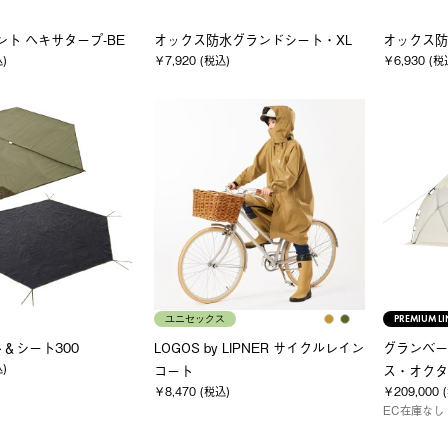
ベント ヘキサタープ-BE
オックス防水グランドシート・XL
オックス防
込)
￥7,920 (税込)
￥6,930 (税
ユニセックス
PREMIUM LI
ット＆シート300
LOGOS by LIPNER サイクルレイン
グランベー
込)
コート
ス・オクタ
￥8,470 (税込)
￥209,000 
EC在庫なし