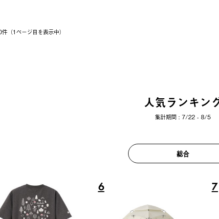
 20件（1ページ⽬を表⽰中）
人気ランキン
集計期間 : 7/22 - 8/5
総合
6
7