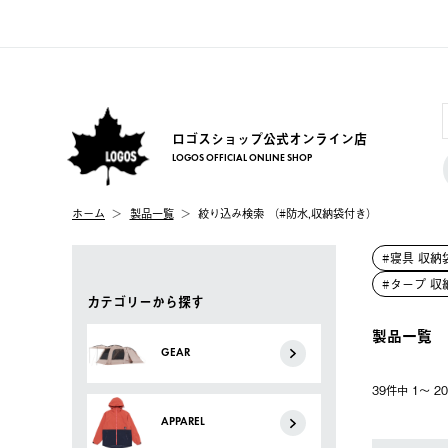
ロゴスショップ公式オンライン店
LOGOS OFFICIAL ONLINE SHOP
ホーム
製品一覧
絞り込み検索 （#防水,収納袋付き）
#寝具 収納
#タープ 収
カテゴリーから探す
製品一覧
GEAR
39件中 1〜 
APPAREL