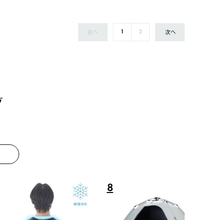
前へ
次へ
1
2
グ
8
9