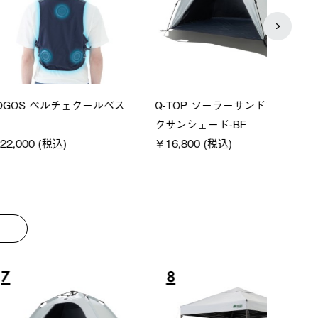
S ペルチェクールベス
Q-TOP ソーラーサンドブロッ
ソーラ
クサンシェード-BF
ットタ
0 (税込)
￥16,800 (税込)
￥18,
8
9