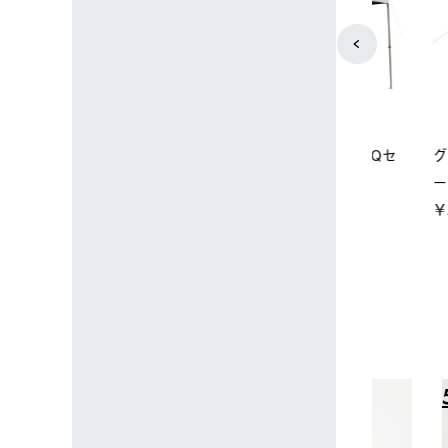
店限定】野電ボ
ソーラーブロック 風抜きQセ
グランベー
＋氷点下パック
ットタープ 250-BG
ース・オク
￥21,800 (税込)
￥209,000
込)
4
5