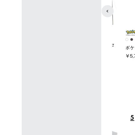
店限定】野電ボ
ソーラーブロック 風抜きQセ
ポケモン 
＋氷点下パック
ットタープ 250-BG
￥5,700 (
￥21,800 (税込)
込)
4
5