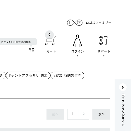
ロゴスファミリー
0
あと￥11,000で送料無料
¥0
カート
ログイン
サポート
き
#テントアクセサリ 防水
#寝袋 収納袋付き
ロゴス ブランドサイト
前へ
次へ
1
2