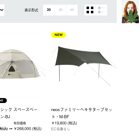
表示形式
20
40
60
NEW
NE
シック スペースベー
neosファミリーヘキサタープセッ
ン-BJ
ト・M-BF
￥19,800 (税込)
特別価格
(税込)
￥268,000 (税込)
EC在庫なし