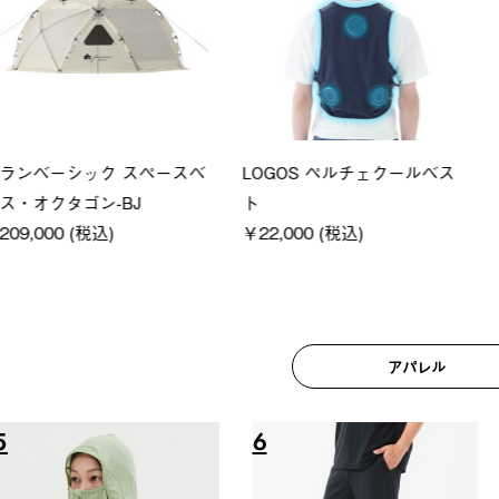
シック スペースベ
LOGOS ペルチェクールベス
Q-TO
タゴン-BJ
ト
クサンシ
 (税込)
￥22,000 (税込)
￥16,80
アパレル
6
7