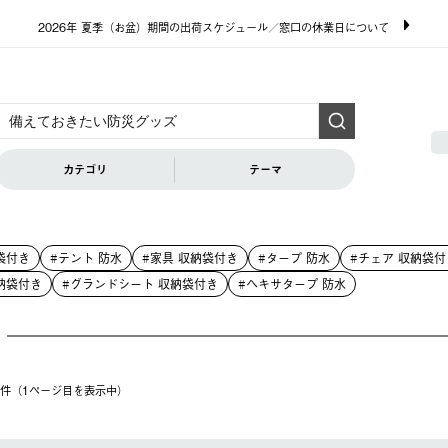
2026年 夏季（お盆）期間の出荷スケジュール／窓口の休業日について
カテゴリ
テーマ
袋付き
#テント 防水
#家具 収納袋付き
#タープ 防水
#チェア 収納袋付
納袋付き
#グランドシート 収納袋付き
#ヘキサタープ 防水
20件（1ページ⽬を表⽰中）