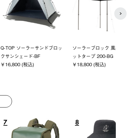
P ソーラーサンドブロッ
ソーラーブロック 風抜きQセ
【ロ
ェード-BF
ットタープ 200-BG
パー
0 (税込)
￥18,800 (税込)
下パ
￥12,
8
9