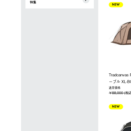
特集
NEW
Tradcanv
ーブル XL-B
通常価格
￥88,000 (税
NEW