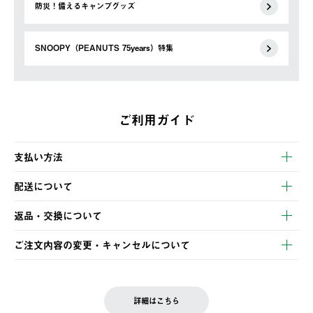
防災！備えるキャンプグッズ
SNOOPY（PEANUTS 75years）特集
ご利用ガイド
支払い方法
以下のいずれかの方法でお支払いいただけます。
配送について
・クレジットカード決済
【発送スケジュール】
・コンビニ決済
返品・交換について
ご注文・ご入金完了より2営業日以内に商品を発送いたします。
・Pay-easy決済
※お客様都合の場合
土日祝の発送はございませんので、木曜日以降のご注文は週明け
ご注文内容の変更・キャンセルについて
の発送となる場合がございます。
ご注文完了後、変更・キャンセルの個別のご対応はお受けできま
【返品】
※予約販売・長期連休期間中のご注文は除く（別途スケジュール
せん。
商品到着後7日以内にご連絡ください。
をご案内いたします。）
LOGOS FAMILY会員の方は、会員マイページ内 購入履歴画面に
お客様都合の返品にかかる送料は、お客様ご負担とさせていただ
詳細はこちら
『注文をキャンセルする』ボタンが表示されている場合のみ、発