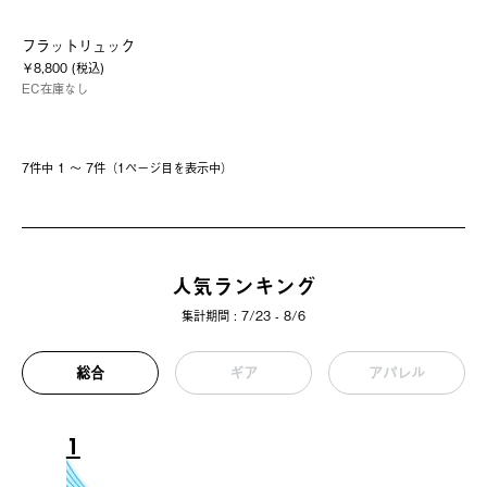
フラットリュック
￥8,800 (税込)
EC在庫なし
7件中 1 〜 7件（1ページ⽬を表⽰中）
人気ランキング
集計期間 : 7/23 - 8/6
総合
ギア
アパレル
1