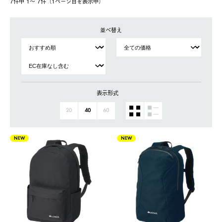
7件中 1〜 7件（1ページ⽬を表⽰中）
並べ替え
表示形式
20
40
60
NEW
NEW