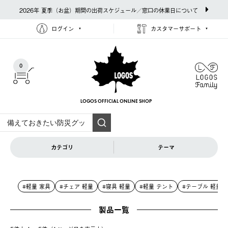
2026年 夏季（お盆）期間の出荷スケジュール／窓口の休業日について
ログイン
カスタマーサポート
0
LOGOS OFFICIAL
ONLINE SHOP
カテゴリ
テーマ
#軽量 家具
#チェア 軽量
#寝具 軽量
#軽量 テント
#テーブル 軽量
製品一覧