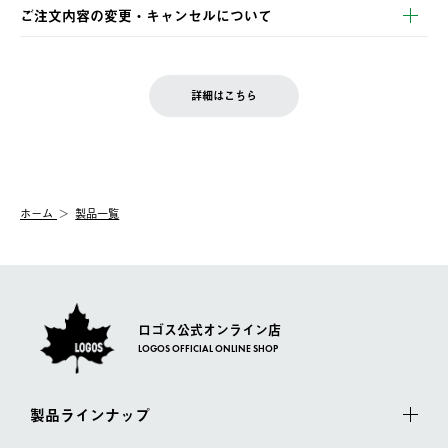
※お客様都合の場合
土日祝の発送はございませんので、木曜日以降のご注文は週明け
ご注文内容の変更・キャンセルについて
の発送となる場合がございます。
ご注文完了後、変更・キャンセルの個別のご対応はお受けできま
【返品】
※予約販売・長期連休期間中のご注文は除く（別途スケジュール
せん。
商品到着後7日以内にご連絡ください。
をご案内いたします。）
LOGOS FAMILY会員の方は、会員マイページ内 購入履歴画面に
お客様都合の返品にかかる送料は、お客様ご負担とさせていただ
詳細はこちら
『注文をキャンセルする』ボタンが表示されている場合のみ、発
きます。
【配送時間指定】
送手配前のためサイト上よりご注文キャンセルが可能です。
ご注文の際、ご注文内容確認画面にて配送時間指定が可能です。
【交換】
配送時間指定がない場合は、最短でのお届けとなります。
システム上、商品の交換（同一商品のカラー・サイズ交換を含
む）は受け付けておりません。
【配送業者】
ホーム
製品一覧
一度お手元の商品を返品いただき、ご希望商品を再注文してくだ
佐川急便にて配送されます。
さい。
ロゴス公式オンライン店
LOGOS OFFICIAL ONLINE SHOP
製品ラインナップ