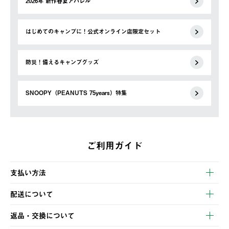
2026年 新作春夏アパレル
はじめてのキャンプに！公式オンライン店限定セット
防災！備えるキャンプグッズ
SNOOPY（PEANUTS 75years）特集
ご利用ガイド
支払い方法
以下のいずれかの方法でお支払いいただけます。
配送について
・クレジットカード決済
【発送スケジュール】
・コンビニ決済
返品・交換について
ご注文・ご入金完了より2営業日以内に商品を発送いたします。
・Pay-easy決済