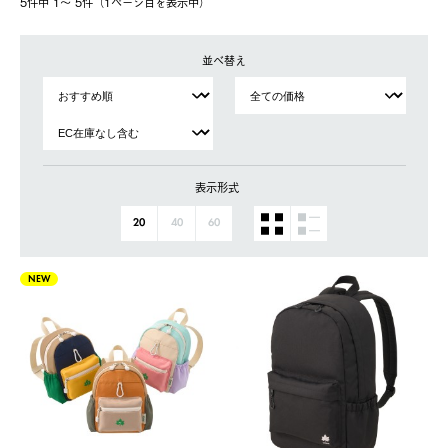
5件中 1〜 5件（1ページ⽬を表⽰中）
並べ替え
表示形式
20
40
60
NEW