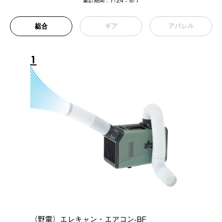
集計期間 : 7/24 - 8/7
総合
ギア
アパレル
1
（野電）エレキャン・エアコン-BF