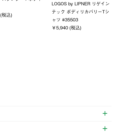
LOGO
ムホールジップフーデ
クールタッチリラックスパン
SACK
ツ
￥21,
￥5,500 (税込)
特別価格
税込)
￥4,000 (税込)