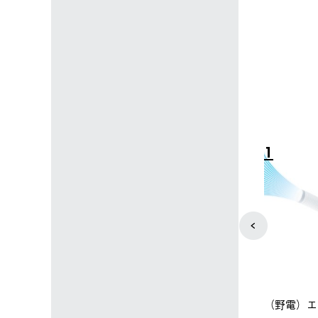
4
5
店限定】野電ボ
【ロゴスショップ限定】ハイ
ソーラーブ