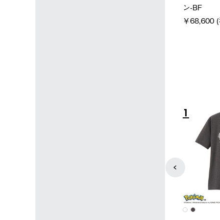
＋氷点下パック
パー氷点下クーラーL＋氷点
ットタープ 
下パック2枚セット
￥21,800 
込)
￥15,800 (税込)
4
5
ユニセックス
レディース
タンダードボディ