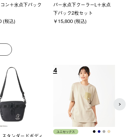
クタゴン-BJ
クサンシェード-BF
ン500
00 (税込)
￥16,800 (税込)
￥187
8
9
ス
メンズ