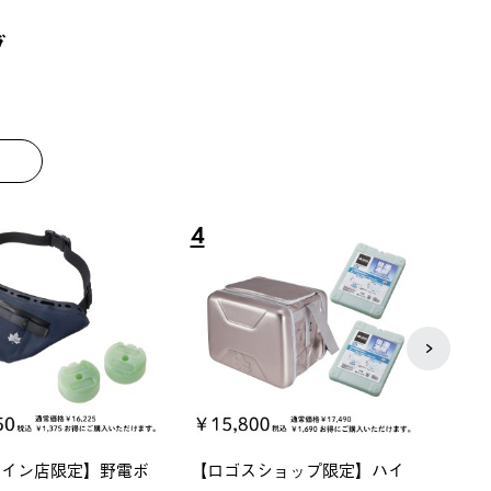
グ
8
9
ーシック スペースベ
Q-TOP ソーラーサンドブロッ
ポケモ