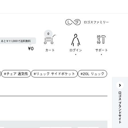
ロゴスファミリー
0
あと￥11,000で送料無料
¥0
カート
ログイン
サポート
#チェア 通気性
#リュック サイドポケット
#20L リュック
ロゴス ブランドサイト