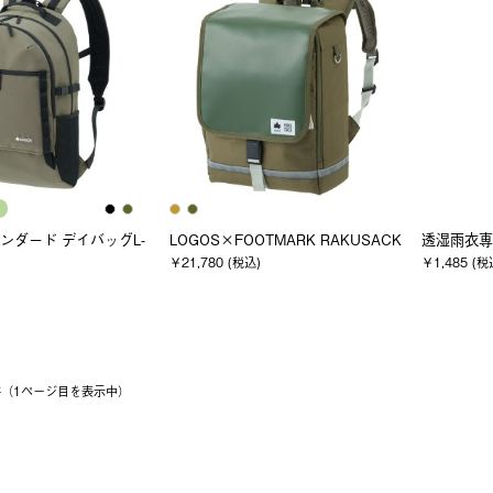
タンダード デイバッグL-
LOGOS×FOOTMARK RAKUSACK
透湿雨衣専
￥21,780 (税込)
￥1,485 (税
7件（1ページ⽬を表⽰中）