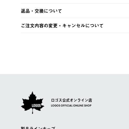
・コンビニ決済
【発送スケジュール】
返品・交換について
・Pay-easy決済
ご注文・ご入金完了より2営業日以内に商品を発送いたしま
土日祝の発送はございませんので、木曜日以降のご注文は
※お客様都合の場合
ご注文内容の変更・キャンセルについて
※予約販売・長期連休期間中のご注文は除く（別途スケジ
【返品】
ご注文完了後、変更・キャンセルの個別のご対応はお受け
【配送時間指定】
商品到着後7日以内にご連絡ください。
LOGOS FAMILY会員の方は、会員マイページ内 購
ご注文の際、ご注文内容確認画面にて配送時間指定が可能
お客様都合の返品にかかる送料は、お客様ご負担とさせて
【配送業者】
【交換】
佐川急便にて配送されます。
システム上、商品の交換（同一商品のカラー・サイズ交換
一度お手元の商品を返品いただき、ご希望商品を再注文し
ロゴス公式オンライン店
LOGOS OFFICIAL ONLINE SHOP
製品ラインナップ