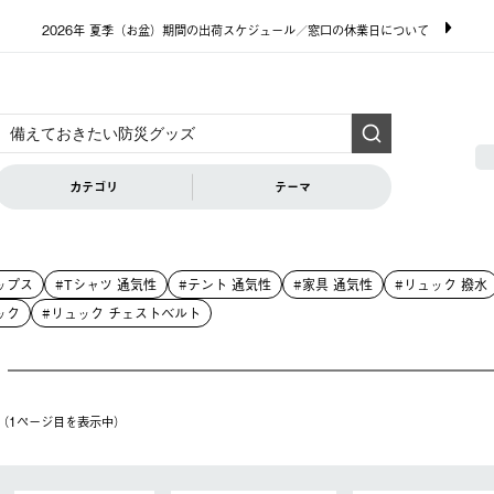
2026年 夏季（お盆）期間の出荷スケジュール／窓口の休業日について
カテゴリ
テーマ
ップス
#Tシャツ 通気性
#テント 通気性
#家具 通気性
#リュック 撥水
ック
#リュック チェストベルト
件（1ページ⽬を表⽰中）