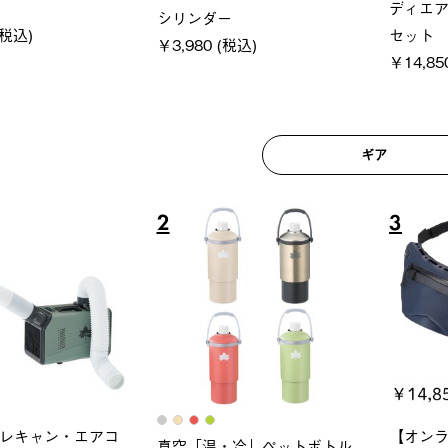
250-BG
ットタープ 200-BG
ース・オ
(税込)
￥18,800 (税込)
￥209,0
ギア
6
7
ロック 風抜きQセ
ソーラーブロック 風抜きQセ
グランベ