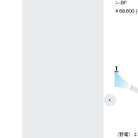
＋氷点下パック
パー氷点下クーラーL＋氷点
ットタープ 
下パック2枚セット
￥21,800 
込)
￥15,800 (税込)
4
5
店限定】野電ボ
【ロゴスショップ限定】ハイ
ソーラーブ