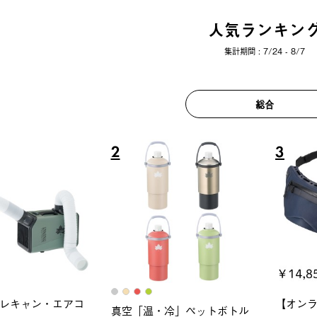
人気ランキン
集計期間 : 7/24 - 8/7
総合
6
7
ロック 風抜きQセ
ソーラーブロック 風抜きQセ
グランベ