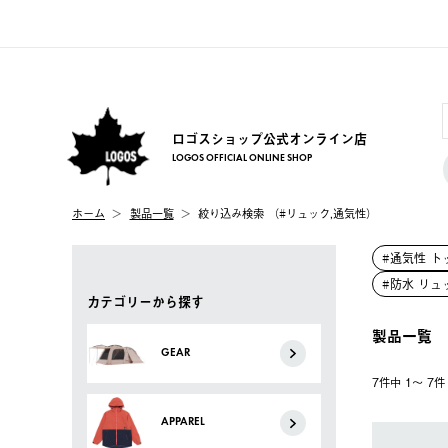
ロゴスショップ公式オンライン店
LOGOS OFFICIAL ONLINE SHOP
ホーム
製品一覧
絞り込み検索 （#リュック,通気性）
#通気性 ト
#防水 リュ
カテゴリーから探す
製品一覧
GEAR
7件中 1〜 7
APPAREL