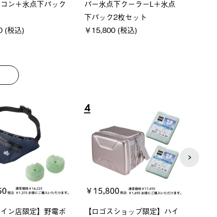
クタゴン-BJ
クサンシェード-BF
￥5,7
00 (税込)
￥16,800 (税込)
8
9
ーシック スペースベ
Q-TOP ソーラーサンドブロッ
neo