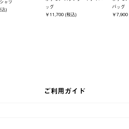
フーディ
LOGOS by LIPNER リゲイン
ＵＶサ
税込)
テック ボディリカバリーショ
ィ
ーツ #35504
通常価格
￥5,500 (
￥5,940 (税込)
ご利用ガイド