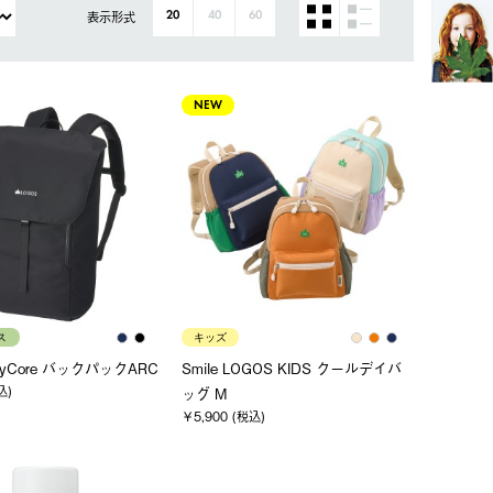
表示形式
20
40
60
NEW
ス
キッズ
ryCore バックパックARC
Smile LOGOS KIDS クールデイバ
込)
ッグ M
￥5,900 (税込)