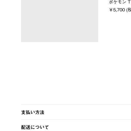
LOGOS by LIPNER リゲイン
ノーメイク
テック ボディリカバリーTシ
￥5,940 (
)
ャツ #35503
￥5,940 (税込)
支払い方法
以下のいずれかの方法でお支払いいただけます。
配送について
・クレジットカード決済