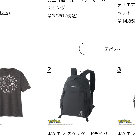
250-BG
ットタープ 200-BG
ース・オ
(税込)
￥18,800 (税込)
￥209,0
アパレル
6
7
ユニセックス
レディー