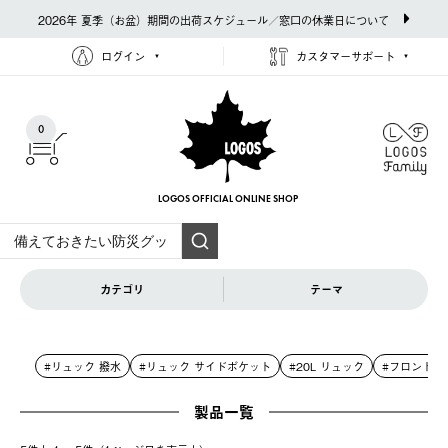
2026年 夏季（お盆）期間の出荷スケジュール／窓口の休業日について
ログイン
カスタマーサポート
0
LOGOS OFFICIAL
ONLINE SHOP
カテゴリ
テーマ
#リュック 撥水
#リュック サイドポケット
#20L リュック
#フロントポ
製品一覧