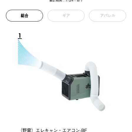
集計期間 : 7/24 - 8/7
総合
ギア
アパレル
1
（野電）エレキャン・エアコン-BF