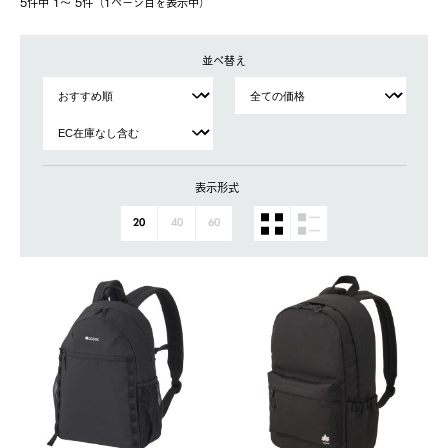
5件中 1〜 5件（1ページ⽬を表⽰中）
並べ替え
表示形式
20
40
60