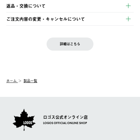
【発送スケジュール】
・コンビニ決済
返品・交換について
ご注文・ご入金完了より2営業日以内に商品を発送いたします。
・Pay-easy決済
※お客様都合の場合
土日祝の発送はございませんので、木曜日以降のご注文は週明け
ご注文内容の変更・キャンセルについて
の発送となる場合がございます。
ご注文完了後、変更・キャンセルの個別のご対応はお受けできま
【返品】
※予約販売・長期連休期間中のご注文は除く（別途スケジュール
せん。
商品到着後7日以内にご連絡ください。
をご案内いたします。）
LOGOS FAMILY会員の方は、会員マイページ内 購入履歴画面に
お客様都合の返品にかかる送料は、お客様ご負担とさせていただ
詳細はこちら
『注文をキャンセルする』ボタンが表示されている場合のみ、発
きます。
【配送時間指定】
送手配前のためサイト上よりご注文キャンセルが可能です。
ご注文の際、ご注文内容確認画面にて配送時間指定が可能です。
【交換】
配送時間指定がない場合は、最短でのお届けとなります。
システム上、商品の交換（同一商品のカラー・サイズ交換を含
む）は受け付けておりません。
【配送業者】
ホーム
製品一覧
一度お手元の商品を返品いただき、ご希望商品を再注文してくだ
佐川急便にて配送されます。
さい。
ロゴス公式オンライン店
LOGOS OFFICIAL ONLINE SHOP