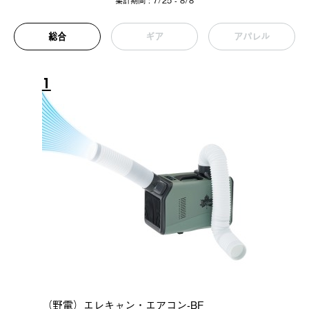
集計期間 : 7/25 - 8/8
総合
ギア
アパレル
1
（野電）エレキャン・エアコン-BF