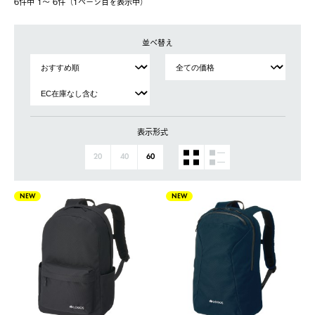
6件中 1〜 6件（1ページ⽬を表⽰中）
並べ替え
表示形式
20
40
60
NEW
NEW