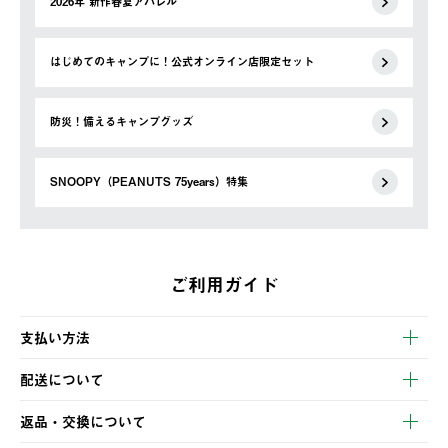
2026年 新作春夏アパレル
はじめてのキャンプに！公式オンライン店限定セット
防災！備えるキャンプグッズ
SNOOPY（PEANUTS 75years）特集
ご利用ガイド
支払い方法
以下のいずれかの方法でお支払いいただけます。
配送について
・クレジットカード決済
【発送スケジュール】
・コンビニ決済
返品・交換について
ご注文・ご入金完了より2営業日以内に商品を発送いたします。
・Pay-easy決済