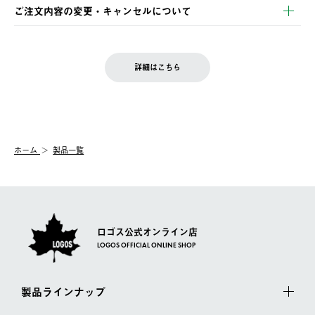
※お客様都合の場合
土日祝の発送はございませんので、木曜日以降のご注文は週明け
ご注文内容の変更・キャンセルについて
の発送となる場合がございます。
ご注文完了後、変更・キャンセルの個別のご対応はお受けできま
【返品】
※予約販売・長期連休期間中のご注文は除く（別途スケジュール
せん。
商品到着後7日以内にご連絡ください。
をご案内いたします。）
LOGOS FAMILY会員の方は、会員マイページ内 購入履歴画面に
お客様都合の返品にかかる送料は、お客様ご負担とさせていただ
詳細はこちら
『注文をキャンセルする』ボタンが表示されている場合のみ、発
きます。
【配送時間指定】
送手配前のためサイト上よりご注文キャンセルが可能です。
ご注文の際、ご注文内容確認画面にて配送時間指定が可能です。
【交換】
配送時間指定がない場合は、最短でのお届けとなります。
システム上、商品の交換（同一商品のカラー・サイズ交換を含
む）は受け付けておりません。
【配送業者】
ホーム
製品一覧
一度お手元の商品を返品いただき、ご希望商品を再注文してくだ
佐川急便にて配送されます。
さい。
ロゴス公式オンライン店
LOGOS OFFICIAL ONLINE SHOP
製品ラインナップ