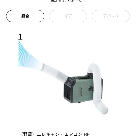
集計期間 : 7/24 - 8/7
総合
ギア
アパレル
1
（野電）エレキャン・エアコン-BF