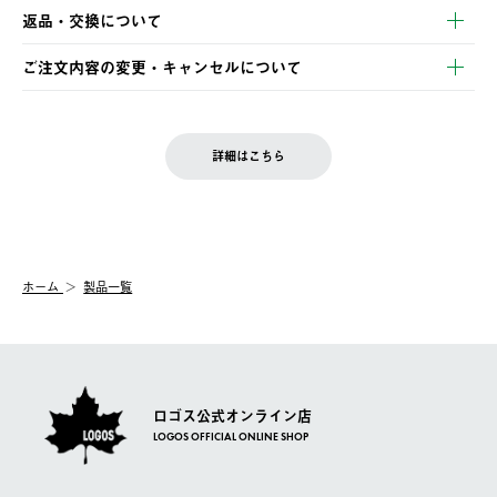
【発送スケジュール】
・コンビニ決済
返品・交換について
ご注文・ご入金完了より2営業日以内に商品を発送いたします。
・Pay-easy決済
※お客様都合の場合
土日祝の発送はございませんので、木曜日以降のご注文は週明け
ご注文内容の変更・キャンセルについて
の発送となる場合がございます。
ご注文完了後、変更・キャンセルの個別のご対応はお受けできま
【返品】
※予約販売・長期連休期間中のご注文は除く（別途スケジュール
せん。
商品到着後7日以内にご連絡ください。
をご案内いたします。）
LOGOS FAMILY会員の方は、会員マイページ内 購入履歴画面に
お客様都合の返品にかかる送料は、お客様ご負担とさせていただ
詳細はこちら
『注文をキャンセルする』ボタンが表示されている場合のみ、発
きます。
【配送時間指定】
送手配前のためサイト上よりご注文キャンセルが可能です。
ご注文の際、ご注文内容確認画面にて配送時間指定が可能です。
【交換】
配送時間指定がない場合は、最短でのお届けとなります。
システム上、商品の交換（同一商品のカラー・サイズ交換を含
む）は受け付けておりません。
【配送業者】
ホーム
製品一覧
一度お手元の商品を返品いただき、ご希望商品を再注文してくだ
佐川急便にて配送されます。
さい。
ロゴス公式オンライン店
LOGOS OFFICIAL ONLINE SHOP