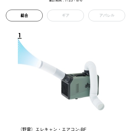
集計期間 : 7/23 - 8/6
総合
ギア
アパレル
1
（野電）エレキャン・エアコン-BF