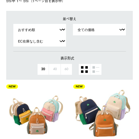
5件中 1〜 5件（1ページ⽬を表⽰中）
並べ替え
表示形式
20
40
60
NEW
NEW