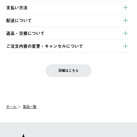
支払い方法
以下のいずれかの方法でお支払いいただけます。
配送について
・クレジットカード決済
【発送スケジュール】
・コンビニ決済
返品・交換について
ご注文・ご入金完了より2営業日以内に商品を発送いたします。
・Pay-easy決済
※お客様都合の場合
土日祝の発送はございませんので、木曜日以降のご注文は週明け
ご注文内容の変更・キャンセルについて
の発送となる場合がございます。
ご注文完了後、変更・キャンセルの個別のご対応はお受けできま
【返品】
※予約販売・長期連休期間中のご注文は除く（別途スケジュール
せん。
商品到着後7日以内にご連絡ください。
をご案内いたします。）
LOGOS FAMILY会員の方は、会員マイページ内 購入履歴画面に
お客様都合の返品にかかる送料は、お客様ご負担とさせていただ
詳細はこちら
『注文をキャンセルする』ボタンが表示されている場合のみ、発
きます。
【配送時間指定】
送手配前のためサイト上よりご注文キャンセルが可能です。
ご注文の際、ご注文内容確認画面にて配送時間指定が可能です。
【交換】
配送時間指定がない場合は、最短でのお届けとなります。
システム上、商品の交換（同一商品のカラー・サイズ交換を含
む）は受け付けておりません。
【配送業者】
ホーム
製品一覧
一度お手元の商品を返品いただき、ご希望商品を再注文してくだ
佐川急便にて配送されます。
さい。