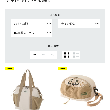
16件中 1〜 16件（1ページ⽬を表⽰中）
並べ替え
表示形式
20
40
60
NEW
NEW