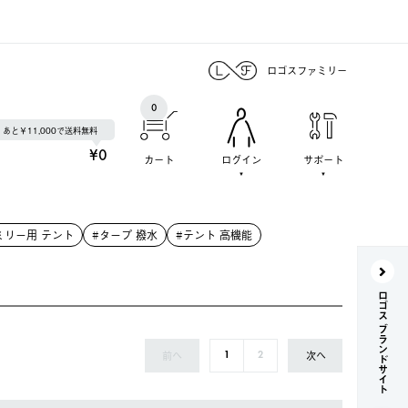
ロゴスファミリー
0
あと￥11,000で送料無料
¥0
カート
ログイン
サポート
ミリー用 テント
#タープ 撥水
#テント 高機能
ロゴス ブランドサイト
前へ
次へ
1
2