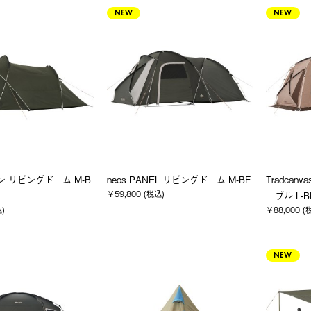
NEW
NEW
コン リビングドーム M-B
neos PANEL リビングドーム M-BF
Tradcan
￥59,800 (税込)
ーブル L-B
込)
￥88,000 (
NEW