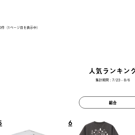
 20件（1ページ⽬を表⽰中）
人気ランキン
集計期間 : 7/23 - 8/6
総合
6
7