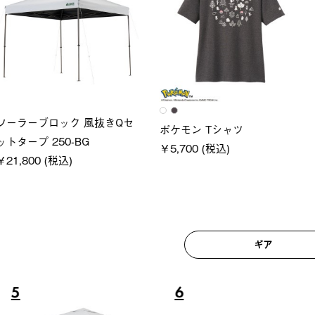
ロック 風抜きQセ
グランベ
ポケモン Tシャツ
250-BG
ース・オ
￥5,700 (税込)
(税込)
￥209,0
ギア
6
7