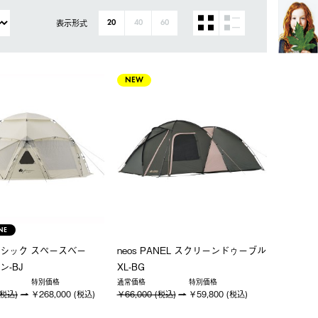
表示形式
20
40
60
NEW
NE
シック スペースベー
neos PANEL スクリーンドゥーブル
ン-BJ
XL-BG
特別価格
通常価格
特別価格
(税込)
￥268,000 (税込)
￥66,000 (税込)
￥59,800 (税込)