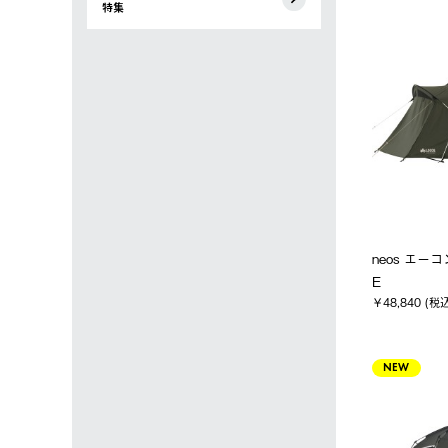
特集
neos エー
E
￥48,840 (税
NEW