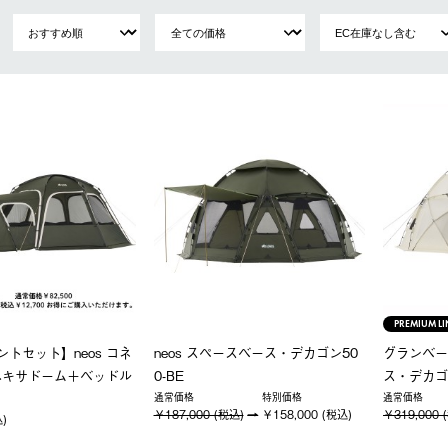
PREMIUM LI
ントセット】neos コネ
neos スペースベース・デカゴン50
グランベー
ヘキサドーム＋ベッドル
0-BE
ス・デカゴ
通常価格
特別価格
通常価格
￥187,000 (税込)
￥158,000 (税込)
￥319,000 
込)