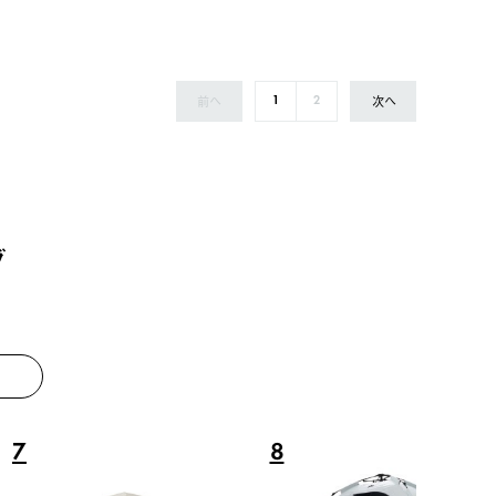
前へ
次へ
1
2
グ
8
9