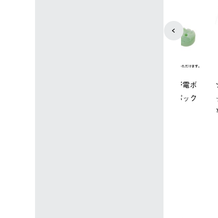
ップ限定】ハイ
【オンライン店限定】野電ボ
ソーラーブ
ーラーL＋氷点
ディエアコン＋氷点下パック
ットタープ 
セット
セット
￥21,800 
込)
￥14,850 (税込)
4
5