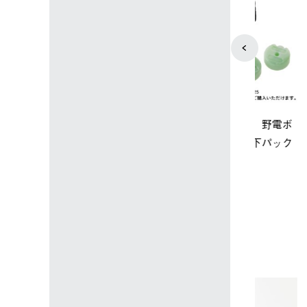
ップ限定】ハイ
【オンライン店限定】野電ボ
ソーラーブ
ーラーL＋氷点
ディエアコン＋氷点下パック
ットタープ 
セット
セット
￥21,800 
込)
￥14,850 (税込)
4
5