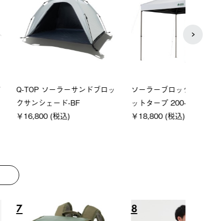
P ソーラーサンドブロッ
ソーラーブロック 風抜きQセ
【ロ
ェード-BF
ットタープ 200-BG
パー
0 (税込)
￥18,800 (税込)
下パ
￥12,
8
9