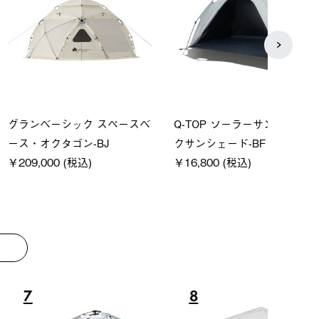
ーシック スペースベ
Q-TOP ソーラーサンドブロッ
ソーラ
クタゴン-BJ
クサンシェード-BF
ットタ
00 (税込)
￥16,800 (税込)
￥18,
8
9