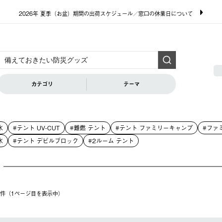
2026年 夏季（お盆）期間の出荷スケジュール／窓口の休業日について
カテゴリ
テーマ
水
#テント UV-CUT
#難燃 テント
#テント ファミリーキャンプ
#ファ
水
#テント デビルブロック
#2ルーム テント
20件（1ページ⽬を表⽰中）