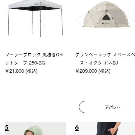
ロック 風抜きQセ
グランベーシック スペースベ
Q-TO
250-BG
ース・オクタゴン-BJ
クサンシ
(税込)
￥209,000 (税込)
￥16,80
アパレル
6
7