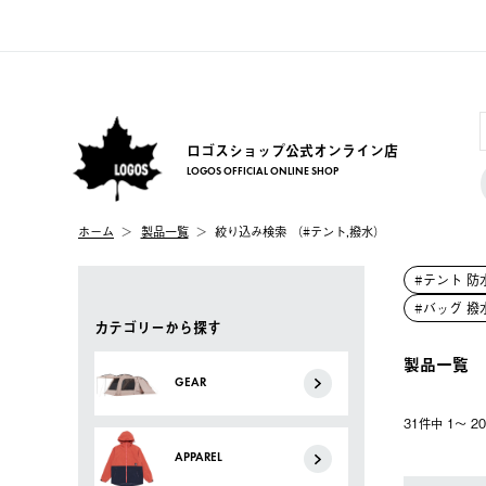
ロゴスショップ公式オンライン店
LOGOS OFFICIAL ONLINE SHOP
ホーム
製品一覧
絞り込み検索 （#テント,撥水）
#テント 防
#バッグ 撥
カテゴリーから探す
製品一覧
GEAR
31件中 1〜 
APPAREL