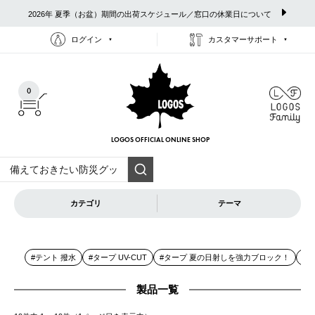
2026年 夏季（お盆）期間の出荷スケジュール／窓口の休業日について
ログイン
カスタマーサポート
0
LOGOS OFFICIAL
ONLINE SHOP
カテゴリ
テーマ
#テント 撥水
#タープ UV-CUT
#タープ 夏の日射しを強力ブロック！
#
製品一覧