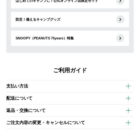
はじめてのキャンプに！公式オンライン店限定セット
防災！備えるキャンプグッズ
SNOOPY（PEANUTS 75years）特集
ご利用ガイド
支払い方法
以下のいずれかの方法でお支払いいただけます。
配送について
・クレジットカード決済
【発送スケジュール】
・コンビニ決済
返品・交換について
ご注文・ご入金完了より2営業日以内に商品を発送いたします。
・Pay-easy決済
※お客様都合の場合
土日祝の発送はございませんので、木曜日以降のご注文は週明け
ご注文内容の変更・キャンセルについて
の発送となる場合がございます。
ご注文完了後、変更・キャンセルの個別のご対応はお受けできま
【返品】
※予約販売・長期連休期間中のご注文は除く（別途スケジュール
せん。