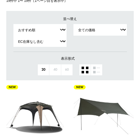
19件中 1〜 19件（1ページ⽬を表⽰中）
並べ替え
表示形式
20
40
60
NEW
NEW