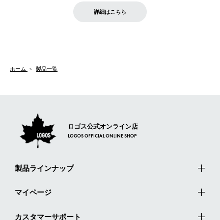
商品到着後7日以内にご連絡ください。
をご案内いたします。）
LOGOS FAMILY会員の方は、会員マイページ内 購入履歴画面に
お客様都合の返品にかかる送料は、お客様ご負担とさせていただ
詳細はこちら
『注文をキャンセルする』ボタンが表示されている場合のみ、発
きます。
【配送時間指定】
送手配前のためサイト上よりご注文キャンセルが可能です。
ご注文の際、ご注文内容確認画面にて配送時間指定が可能です。
【交換】
配送時間指定がない場合は、最短でのお届けとなります。
システム上、商品の交換（同一商品のカラー・サイズ交換を含
む）は受け付けておりません。
【配送業者】
ホーム
製品一覧
一度お手元の商品を返品いただき、ご希望商品を再注文してくだ
佐川急便にて配送されます。
さい。
ロゴス公式オンライン店
LOGOS OFFICIAL ONLINE SHOP
製品ラインナップ
マイページ
カスタマーサポート