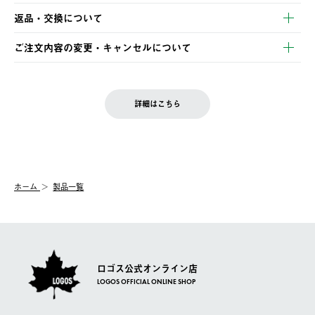
【発送スケジュール】
・コンビニ決済
返品・交換について
ご注文・ご入金完了より2営業日以内に商品を発送いたします。
・Pay-easy決済
※お客様都合の場合
土日祝の発送はございませんので、木曜日以降のご注文は週明け
ご注文内容の変更・キャンセルについて
の発送となる場合がございます。
ご注文完了後、変更・キャンセルの個別のご対応はお受けできま
【返品】
※予約販売・長期連休期間中のご注文は除く（別途スケジュール
せん。
商品到着後7日以内にご連絡ください。
をご案内いたします。）
LOGOS FAMILY会員の方は、会員マイページ内 購入履歴画面に
お客様都合の返品にかかる送料は、お客様ご負担とさせていただ
詳細はこちら
『注文をキャンセルする』ボタンが表示されている場合のみ、発
きます。
【配送時間指定】
送手配前のためサイト上よりご注文キャンセルが可能です。
ご注文の際、ご注文内容確認画面にて配送時間指定が可能です。
【交換】
配送時間指定がない場合は、最短でのお届けとなります。
システム上、商品の交換（同一商品のカラー・サイズ交換を含
む）は受け付けておりません。
【配送業者】
ホーム
製品一覧
一度お手元の商品を返品いただき、ご希望商品を再注文してくだ
佐川急便にて配送されます。
さい。
ロゴス公式オンライン店
LOGOS OFFICIAL ONLINE SHOP