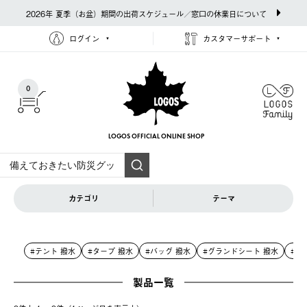
2026年 夏季（お盆）期間の出荷スケジュール／窓口の休業日について
ログイン
カスタマーサポート
0
LOGOS OFFICIAL
ONLINE SHOP
カテゴリ
テーマ
#テント 撥水
#タープ 撥水
#バッグ 撥水
#グランドシート 撥水
#寝
製品一覧