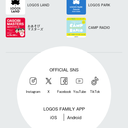
LOGOS LAND
LOGOS PARK
おあそび
CAMP RADIO
マスターズ
OFFICIAL SNS
Instagram
X
Facebook
YouTube
TikTok
LOGOS FAMILY APP
iOS
Android