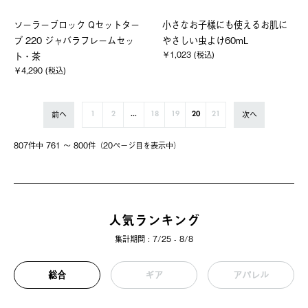
ソーラーブロック Qセットター
小さなお子様にも使えるお肌に
プ 220 ジャバラフレームセッ
やさしい虫よけ60mL
￥1,023 (税込)
ト・茶
￥4,290 (税込)
前へ
次へ
1
2
...
18
19
20
21
807件中 761 〜 800件（20ページ⽬を表⽰中）
人気ランキング
集計期間 : 7/25 - 8/8
総合
ギア
アパレル