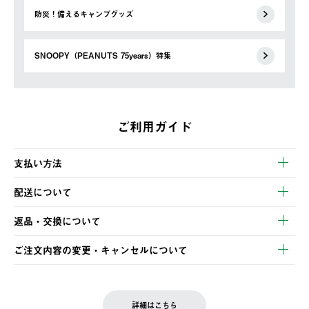
防災！備えるキャンプグッズ
SNOOPY（PEANUTS 75years）特集
ご利用ガイド
支払い方法
以下のいずれかの方法でお支払いいただけます。
配送について
・クレジットカード決済
【発送スケジュール】
・コンビニ決済
返品・交換について
ご注文・ご入金完了より2営業日以内に商品を発送いたします。
・Pay-easy決済
※お客様都合の場合
土日祝の発送はございませんので、木曜日以降のご注文は週明け
ご注文内容の変更・キャンセルについて
の発送となる場合がございます。
ご注文完了後、変更・キャンセルの個別のご対応はお受けできま
【返品】
※予約販売・長期連休期間中のご注文は除く（別途スケジュール
せん。
商品到着後7日以内にご連絡ください。
をご案内いたします。）
LOGOS FAMILY会員の方は、会員マイページ内 購入履歴画面に
お客様都合の返品にかかる送料は、お客様ご負担とさせていただ
詳細はこちら