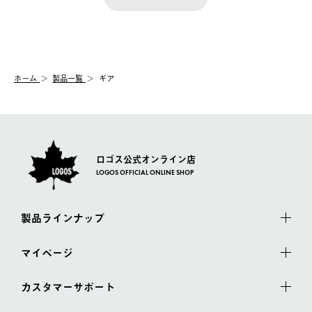
『注文をキャンセルする』ボタンが表示されている場合のみ、発
きます。
【配送時間指定】
送手配前のためサイト上よりご注文キャンセルが可能です。
ご注文の際、ご注文内容確認画面にて配送時間指定が可能です。
【交換】
配送時間指定がない場合は、最短でのお届けとなります。
システム上、商品の交換（同一商品のカラー・サイズ交換を含
む）は受け付けておりません。
【配送業者】
ホーム
製品一覧
ギア
一度お手元の商品を返品いただき、ご希望商品を再注文してくだ
佐川急便にて配送されます。
さい。
ロゴス公式オンライン店
LOGOS OFFICIAL ONLINE SHOP
製品ラインナップ
マイページ
カスタマーサポート