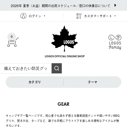
2026年 夏季（お盆）期間の出荷スケジュール／窓口の休業日について
ログイン
カスタマーサポート
0
LOGOS OFFICIAL
ONLINE SHOP
カテゴリ
テーマ
GEAR
キャンプギア一覧ページです。初心者でも迷わず使える簡単設営テントや扱いやすいBBQ
グリル、焚き火台、タープなど、誰でも手軽にアウトドアを楽しめる便利なアイテムが勢
ぞろいです。