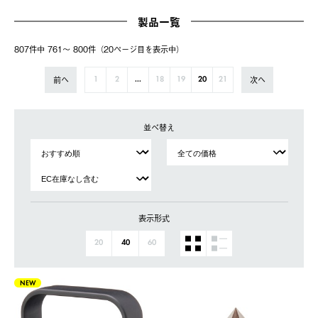
製品一覧
807件中 761〜 800件（20ページ⽬を表⽰中）
前へ
次へ
1
2
...
18
19
20
21
並べ替え
表示形式
20
40
60
NEW