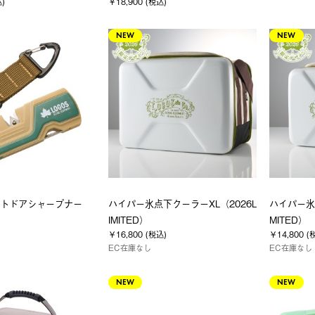
込)
￥18,900 (税込)
NEW
NEW
アウトドアシャープナー
ハイパー氷点下クーラーXL（2026L
ハイパー氷点
IMITED）
MITED）
￥16,800 (税込)
￥14,800 (
EC在庫なし
EC在庫なし
NEW
NEW