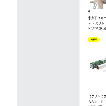
氷点下リカ
オル スリム
￥3,280 (税込)
NEW
（グリルにぴ
ちんシート・