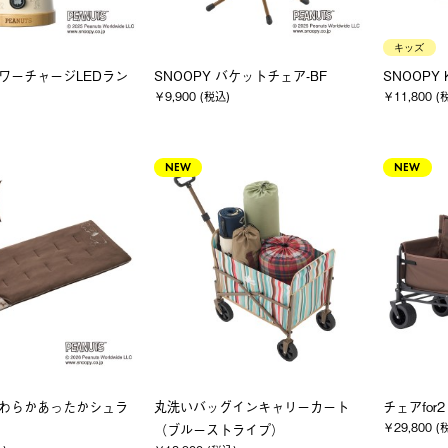
キッズ
パワーチャージLEDラン
SNOOPY バケットチェア-BF
SNOOPY 
￥9,900 (税込)
￥11,800 (
NEW
NEW
 やわらかあったかシュラ
丸洗いバッグインキャリーカート
チェアfor
￥29,800 (
（ブルーストライプ）