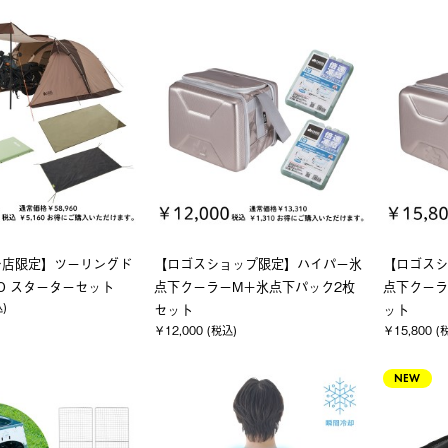
ン店限定】ツーリングド
【ロゴスショップ限定】ハイパー氷
【ロゴスシ
O スターターセット
点下クーラーM＋氷点下パック2枚
点下クーラ
込)
セット
ット
￥12,000 (税込)
￥15,800 (
NEW