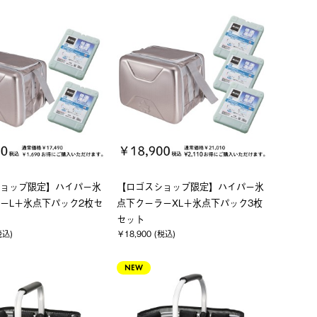
ョップ限定】ハイパー氷
【ロゴスショップ限定】ハイパー氷
ーL＋氷点下パック2枚セ
点下クーラーXL＋氷点下パック3枚
セット
税込)
￥18,900 (税込)
NEW