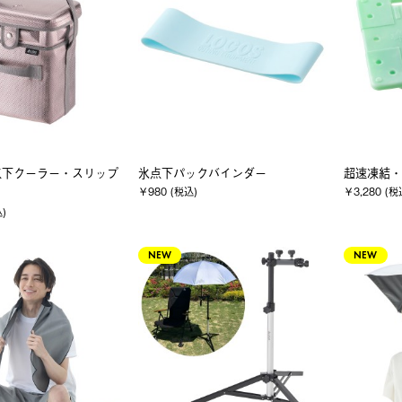
点下クーラー・スリップ
氷点下パックバインダー
超速凍結・
￥980 (税込)
￥3,280 (税
込)
NEW
NEW