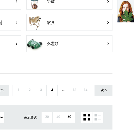
野電
剤
家具
外遊び
前へ
次へ
1
2
3
4
...
13
14
表示形式
20
40
60