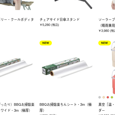
バリー・クールボディタ
チェアサイド日傘スタンド
ソーラーブ
￥5,280 (税込)
（晴雨兼用
￥3,980 (税
NEW
NEW
ったり）BBQお掃除楽
BBQお掃除楽ちんシート・3m（極
真空「温・
ワイド・3m（極厚）
厚）
ダー