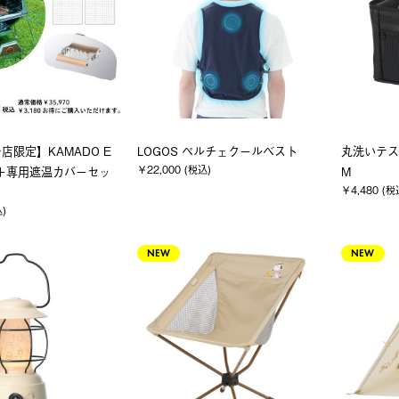
店限定】KAMADO E
LOGOS ペルチェクールベスト
丸洗いテス
￥22,000 (税込)
網＋専用遮温カバーセッ
M
￥4,480 (税
込)
NEW
NEW