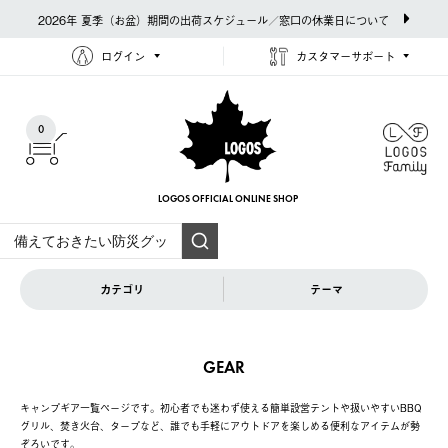
2026年 夏季（お盆）期間の出荷スケジュール／窓口の休業日について
ログイン
カスタマーサポート
0
LOGOS OFFICIAL
ONLINE SHOP
カテゴリ
テーマ
GEAR
キャンプギア一覧ページです。初心者でも迷わず使える簡単設営テントや扱いやすいBBQ
グリル、焚き火台、タープなど、誰でも手軽にアウトドアを楽しめる便利なアイテムが勢
ぞろいです。