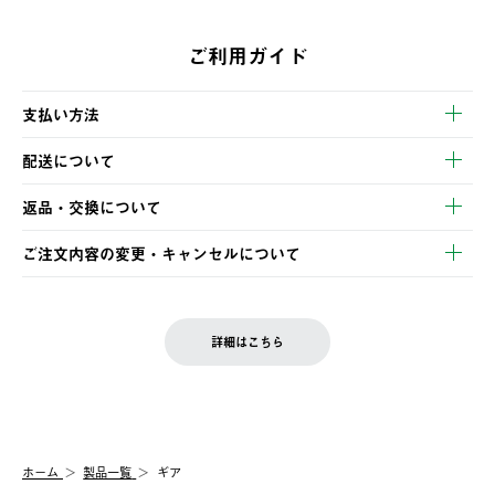
ご利用ガイド
支払い方法
以下のいずれかの方法でお支払いいただけます。
配送について
・クレジットカード決済
【発送スケジュール】
・コンビニ決済
返品・交換について
ご注文・ご入金完了より2営業日以内に商品を発送いたします。
・Pay-easy決済
※お客様都合の場合
土日祝の発送はございませんので、木曜日以降のご注文は週明け
ご注文内容の変更・キャンセルについて
の発送となる場合がございます。
ご注文完了後、変更・キャンセルの個別のご対応はお受けできま
【返品】
※予約販売・長期連休期間中のご注文は除く（別途スケジュール
せん。
商品到着後7日以内にご連絡ください。
をご案内いたします。）
LOGOS FAMILY会員の方は、会員マイページ内 購入履歴画面に
お客様都合の返品にかかる送料は、お客様ご負担とさせていただ
詳細はこちら
『注文をキャンセルする』ボタンが表示されている場合のみ、発
きます。
【配送時間指定】
送手配前のためサイト上よりご注文キャンセルが可能です。
ご注文の際、ご注文内容確認画面にて配送時間指定が可能です。
【交換】
配送時間指定がない場合は、最短でのお届けとなります。
システム上、商品の交換（同一商品のカラー・サイズ交換を含
む）は受け付けておりません。
【配送業者】
ホーム
製品一覧
ギア
一度お手元の商品を返品いただき、ご希望商品を再注文してくだ
佐川急便にて配送されます。