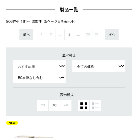
製品一覧
806件中 161〜 200件（5ページ⽬を表⽰中）
前へ
次へ
1
2
...
5
...
20
21
並べ替え
表示形式
20
40
60
NEW