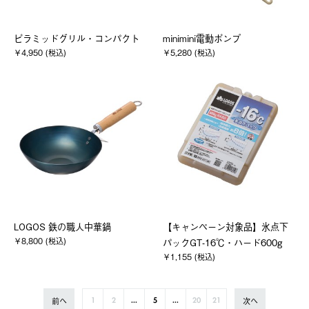
ピラミッドグリル・コンパクト
minimini電動ポンプ
￥4,950 (税込)
￥5,280 (税込)
LOGOS 鉄の職人中華鍋
【キャンペーン対象品】氷点下
￥8,800 (税込)
パックGT-16℃・ハード600g
￥1,155 (税込)
前へ
次へ
1
2
...
5
...
20
21