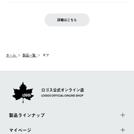
ご注文完了後、変更・キャンセルの個別のご対応はお受けできま
【返品】
※予約販売・長期連休期間中のご注文は除く（別途スケジュール
せん。
商品到着後7日以内にご連絡ください。
をご案内いたします。）
LOGOS FAMILY会員の方は、会員マイページ内 購入履歴画面に
お客様都合の返品にかかる送料は、お客様ご負担とさせていただ
詳細はこちら
『注文をキャンセルする』ボタンが表示されている場合のみ、発
きます。
【配送時間指定】
送手配前のためサイト上よりご注文キャンセルが可能です。
ご注文の際、ご注文内容確認画面にて配送時間指定が可能です。
【交換】
配送時間指定がない場合は、最短でのお届けとなります。
システム上、商品の交換（同一商品のカラー・サイズ交換を含
む）は受け付けておりません。
【配送業者】
ホーム
製品一覧
ギア
一度お手元の商品を返品いただき、ご希望商品を再注文してくだ
佐川急便にて配送されます。
さい。
ロゴス公式オンライン店
LOGOS OFFICIAL ONLINE SHOP
製品ラインナップ
マイページ