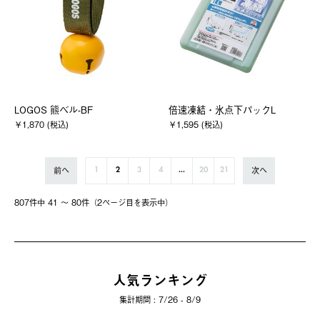
LOGOS 熊ベル-BF
倍速凍結・氷点下パックL
￥1,870 (税込)
￥1,595 (税込)
前へ
次へ
1
2
3
4
...
20
21
807件中 41 〜 80件（2ページ⽬を表⽰中）
人気ランキング
集計期間 : 7/26 - 8/9