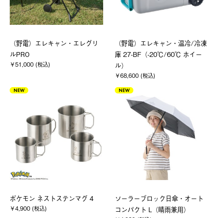
（野電）エレキャン・エレグリ
（野電）エレキャン・温冷/冷凍
ルPRO
庫 27-BF（-20℃/60℃ ホイー
￥51,000 (税込)
ル）
￥68,600 (税込)
NEW
NEW
ポケモン ネストステンマグ 4
ソーラーブロック日傘・オート
￥4,900 (税込)
コンパクト L（晴雨兼用）