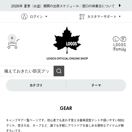
2026年 夏季（お盆）期間の出荷スケジュール／窓口の休業日について
ログイン
カスタマーサポート
0
LOGOS OFFICIAL
ONLINE SHOP
カテゴリ
テーマ
GEAR
キャンプギア一覧ページです。初心者でも迷わず使える簡単設営テントや扱いやすいBBQ
グリル、焚き火台、タープなど、誰でも手軽にアウトドアを楽しめる便利なアイテムが勢
ぞろいです。