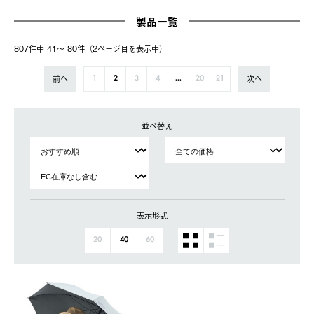
製品一覧
807件中 41〜 80件（2ページ⽬を表⽰中）
前へ
次へ
1
2
3
4
...
20
21
並べ替え
表示形式
20
40
60