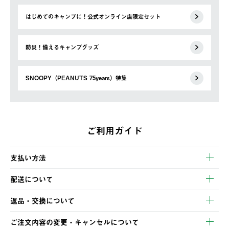
はじめてのキャンプに！公式オンライン店限定セット
防災！備えるキャンプグッズ
SNOOPY（PEANUTS 75years）特集
ご利用ガイド
支払い方法
以下のいずれかの方法でお支払いいただけます。
配送について
・クレジットカード決済
【発送スケジュール】
・コンビニ決済
返品・交換について
ご注文・ご入金完了より2営業日以内に商品を発送いたします。
・Pay-easy決済
※お客様都合の場合
土日祝の発送はございませんので、木曜日以降のご注文は週明け
ご注文内容の変更・キャンセルについて
の発送となる場合がございます。