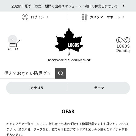
2026年 夏季（お盆）期間の出荷スケジュール／窓口の休業日について
ログイン
カスタマーサポート
0
LOGOS OFFICIAL
ONLINE SHOP
カテゴリ
テーマ
GEAR
キャンプギア一覧ページです。初心者でも迷わず使える簡単設営テントや扱いやすいBBQ
グリル、焚き火台、タープなど、誰でも手軽にアウトドアを楽しめる便利なアイテムが勢
ぞろいです。