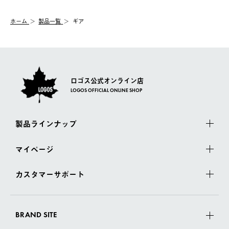
システム上、商品の交換（同一商品のカラー・サイズ交換を含
む）は受け付けておりません。
【配送業者】
ホーム
製品一覧
ギア
一度お手元の商品を返品いただき、ご希望商品を再注文してくだ
佐川急便にて配送されます。
さい。
ロゴス公式オンライン店
LOGOS OFFICIAL ONLINE SHOP
製品ラインナップ
マイページ
カスタマーサポート
BRAND SITE