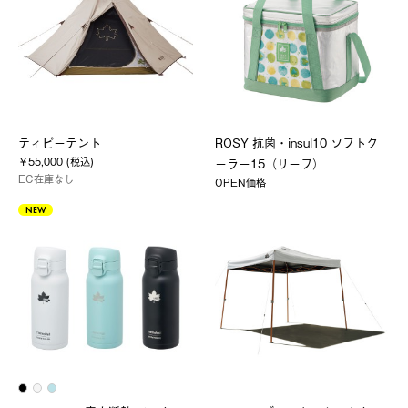
ティピーテント
ROSY 抗菌・insul10 ソフトク
￥55,000 (税込)
ーラー15（リーフ）
EC在庫なし
OPEN価格
NEW