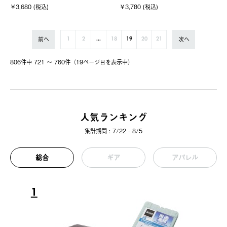
￥3,680 (税込)
￥3,780 (税込)
前へ
次へ
1
2
...
18
19
20
21
806件中 721 〜 760件（19ページ⽬を表⽰中）
人気ランキング
集計期間 : 7/22 - 8/5
総合
ギア
アパレル
1