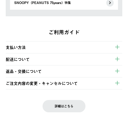
SNOOPY（PEANUTS 75years）特集
ご利用ガイド
支払い方法
以下のいずれかの方法でお支払いいただけます。
配送について
・クレジットカード決済
【発送スケジュール】
・コンビニ決済
返品・交換について
ご注文・ご入金完了より2営業日以内に商品を発送いたします。
・Pay-easy決済
※お客様都合の場合
土日祝の発送はございませんので、木曜日以降のご注文は週明け
ご注文内容の変更・キャンセルについて
の発送となる場合がございます。
ご注文完了後、変更・キャンセルの個別のご対応はお受けできま
【返品】
※予約販売・長期連休期間中のご注文は除く（別途スケジュール
せん。
商品到着後7日以内にご連絡ください。
をご案内いたします。）
LOGOS FAMILY会員の方は、会員マイページ内 購入履歴画面に
お客様都合の返品にかかる送料は、お客様ご負担とさせていただ
詳細はこちら
『注文をキャンセルする』ボタンが表示されている場合のみ、発
きます。
【配送時間指定】
送手配前のためサイト上よりご注文キャンセルが可能です。
ご注文の際、ご注文内容確認画面にて配送時間指定が可能です。
【交換】
配送時間指定がない場合は、最短でのお届けとなります。