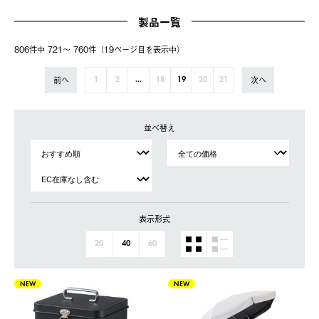
製品一覧
806件中 721〜 760件（19ページ⽬を表⽰中）
前へ
次へ
1
2
...
18
19
20
21
並べ替え
表示形式
20
40
60
NEW
NEW