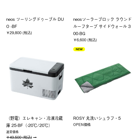
neos ツーリングドゥーブル DU
neosソーラーブロック ラウンド
O -BF
ルーフタープ サイドウォール 3
￥29,800 (税込)
00-BG
￥6,600 (税込)
NEW
（野電）エレキャン・冷凍冷蔵
ROSY 丸洗いシュラフ・5
OPEN価格
庫 25-BF（-20℃/20℃）
通常価格
￥49,500 (税込)