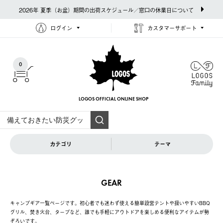
2026年 夏季（お盆）期間の出荷スケジュール／窓口の休業日について
ログイン
カスタマーサポート
0
LOGOS OFFICIAL
ONLINE SHOP
カテゴリ
テーマ
GEAR
キャンプギア一覧ページです。初心者でも迷わず使える簡単設営テントや扱いやすいBBQ
グリル、焚き火台、タープなど、誰でも手軽にアウトドアを楽しめる便利なアイテムが勢
ぞろいです。