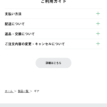
ご利用ガイド
支払い方法
以下のいずれかの方法でお支払いいただけます。
配送について
・クレジットカード決済
【発送スケジュール】
・コンビニ決済
返品・交換について
ご注文・ご入金完了より2営業日以内に商品を発送いたします。
・Pay-easy決済
※お客様都合の場合
土日祝の発送はございませんので、木曜日以降のご注文は週明け
ご注文内容の変更・キャンセルについて
の発送となる場合がございます。
ご注文完了後、変更・キャンセルの個別のご対応はお受けできま
【返品】
※予約販売・長期連休期間中のご注文は除く（別途スケジュール
せん。
商品到着後7日以内にご連絡ください。
をご案内いたします。）
LOGOS FAMILY会員の方は、会員マイページ内 購入履歴画面に
お客様都合の返品にかかる送料は、お客様ご負担とさせていただ
詳細はこちら
『注文をキャンセルする』ボタンが表示されている場合のみ、発
きます。
【配送時間指定】
送手配前のためサイト上よりご注文キャンセルが可能です。
ご注文の際、ご注文内容確認画面にて配送時間指定が可能です。
【交換】
配送時間指定がない場合は、最短でのお届けとなります。
システム上、商品の交換（同一商品のカラー・サイズ交換を含
む）は受け付けておりません。
【配送業者】
ホーム
製品一覧
ギア
一度お手元の商品を返品いただき、ご希望商品を再注文してくだ
佐川急便にて配送されます。
さい。