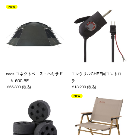
NEW
neos コネクトベース・ヘキサド
エレグリルCHEF用コントロー
ーム 600-BF
ラー
￥65,800 (税込)
￥13,200 (税込)
NEW