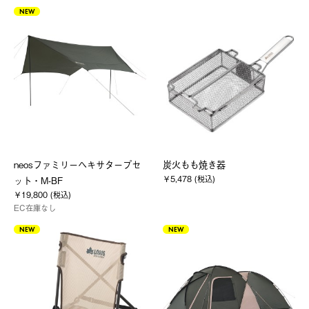
NEW
neosファミリーヘキサタープセ
炭火もも焼き器
￥5,478 (税込)
ット・M-BF
￥19,800 (税込)
EC在庫なし
NEW
NEW