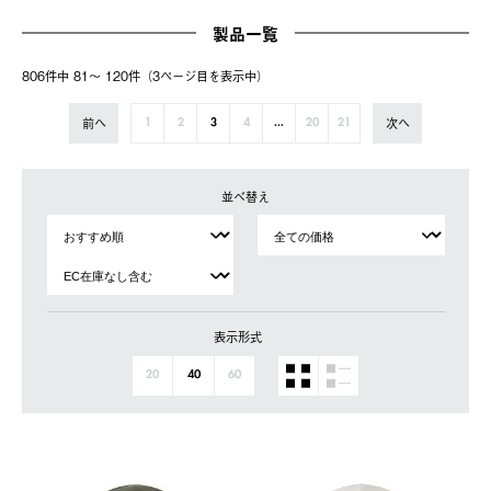
製品一覧
806件中 81〜 120件（3ページ⽬を表⽰中）
前へ
次へ
1
2
3
4
...
20
21
並べ替え
表示形式
20
40
60