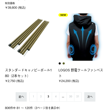
特別価格
￥39,800 (税込)
NEW
スタンダードキャノピーポール1
LOGOS 野電クールファンベス
80（2本セット）
ト
￥2,750 (税込)
￥24,200 (税込)
前へ
次へ
1
2
3
4
...
20
21
806件中 81 〜 120件（3ページ⽬を表⽰中）