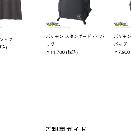
ユニセックス
LOGOS
クフーディ
LOGOS by LIPNER リゲイン
SACK
税込)
テック ボディリカバリーショ
￥21,78
ーツ #35504
￥5,940 (税込)
ご利用ガイド