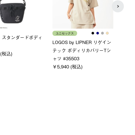
メンズ
レデ
×FOOTMARK RAKU
クールタッチリラックスＴシ
ＵＶ
ャツ
ィ
0 (税込)
￥4,400 (税込)
￥5,5