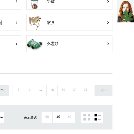
野電
剤
家具
外遊び
前へ
次へ
1
2
...
18
19
20
21
表示形式
20
40
60