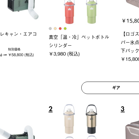
ロック 風抜きQセ
グラン
ポケモン Tシャツ
250-BG
ース・オ
￥5,700 (税込)
(税込)
￥209,0
ギア
6
7