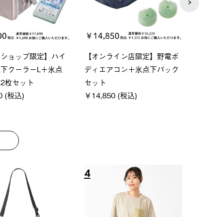
P ソーラーサンドブロッ
ソーラーブロック 風抜きQセ
【ロ
ェード-BF
ットタープ 200-BG
パー
0 (税込)
￥18,800 (税込)
下パ
￥12,
8
9