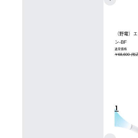
ップ限定】ハイ
【オンライン店限定】野電ボ
ソーラーブ
ーラーL＋氷点
ディエアコン＋氷点下パック
ットタープ 
セット
セット
￥21,800 
込)
￥14,850 (税込)
4
5