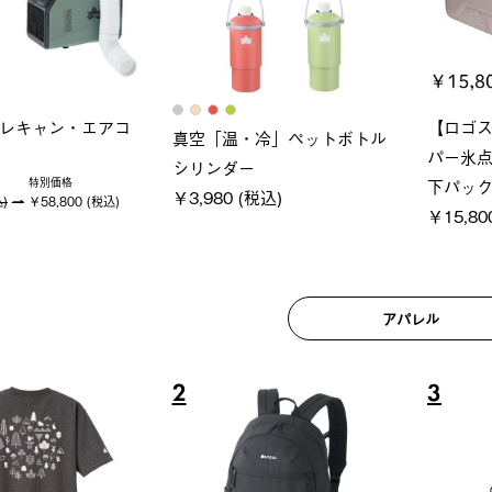
ロック 風抜きQセ
グランベーシック スペースベ
Q-TO
250-BG
ース・オクタゴン-BJ
クサンシ
(税込)
￥209,000 (税込)
￥16,80
アパレル
6
7