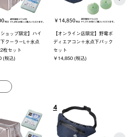
ベーシック スペースベ
Q-TOP ソーラーサンドブロッ
ソー
クタゴン-BJ
クサンシェード-BF
ットタ
00 (税込)
￥16,800 (税込)
￥18,
8
9