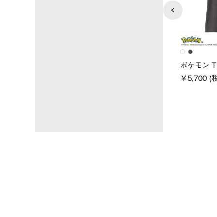
ユニセックス
レディース
タンダードボディ
LOGOS by LIPNER リゲイン
ノーメイ
テック ボディリカバリーTシ
￥5,940 (
)
ャツ #35503
￥5,940 (税込)