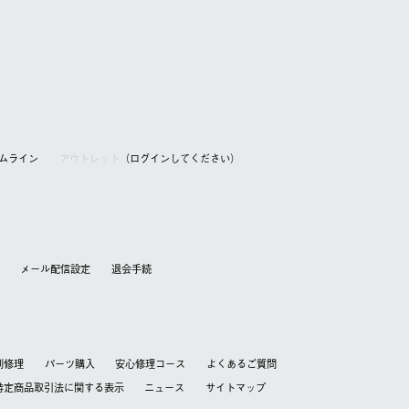
アムライン
アウトレット
（ログインしてください）
メール配信設定
退会⼿続
別修理
パーツ購入
安心修理コース
よくあるご質問
特定商品取引法に関する表⽰
ニュース
サイトマップ