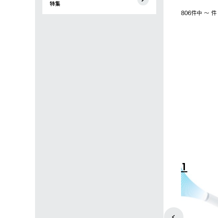
特集
806件中 〜 
4
5