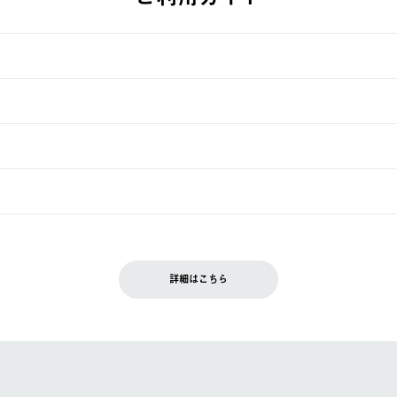
す。
週明けの発送となる場合がございます。
ュールをご案内いたします。）
できません。
入履歴画面に『注文をキャンセルする』ボタンが表示されている場合のみ、
です。配送時間指定がない場合は、最短でのお届けとなります。
いただきます。
詳細はこちら
を含む）は受け付けておりません。
てください。