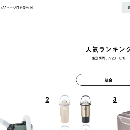
件（22ページ⽬を表⽰中）
人気ランキン
集計期間 : 7/23 - 8/6
総合
6
7