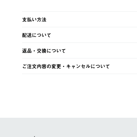
支払い方法
以下のいずれかの方法でお支払いいただけます。
配送について
・クレジットカード決済
・コンビニ決済
【発送スケジュール】
返品・交換について
・Pay-easy決済
ご注文・ご入金完了より2営業日以内に商品を発送いたしま
土日祝の発送はございませんので、木曜日以降のご注文は
※お客様都合の場合
ご注文内容の変更・キャンセルについて
※予約販売・長期連休期間中のご注文は除く（別途スケジ
【返品】
ご注文完了後、変更・キャンセルの個別のご対応はお受け
【配送時間指定】
商品到着後7日以内にご連絡ください。
LOGOS FAMILY会員の方は、会員マイページ内 購
ご注文の際、ご注文内容確認画面にて配送時間指定が可能
お客様都合の返品にかかる送料は、お客様ご負担とさせて
【配送業者】
【交換】
佐川急便にて配送されます。
システム上、商品の交換（同一商品のカラー・サイズ交換
一度お手元の商品を返品いただき、ご希望商品を再注文し