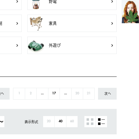
野電
剤
家具
外遊び
前へ
次へ
1
2
...
17
...
20
21
表示形式
20
40
60