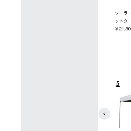
店限定】野電ボ
【ロゴスショップ限定】ハイ
ソーラーブ
＋氷点下パック
パー氷点下クーラーL＋氷点
ットタープ 
下パック2枚セット
￥21,800 
込)
￥15,800 (税込)
4
5