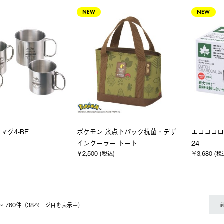
NEW
NEW
マグ4-BE
ポケモン 氷点下パック抗菌・デザ
エコココロ
インクーラー トート
24
￥2,500 (税込)
￥3,680 (税
1 〜 760件（38ページ⽬を表⽰中）