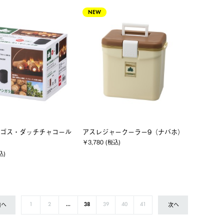
NEW
ゴス・ダッチチャコール
アスレジャークーラー9（ナバホ）
￥3,780 (税込)
込)
前へ
次へ
1
2
...
38
39
40
41