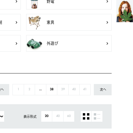
野電
剤
家具
外遊び
前へ
次へ
1
2
...
38
39
40
41
表示形式
20
40
60