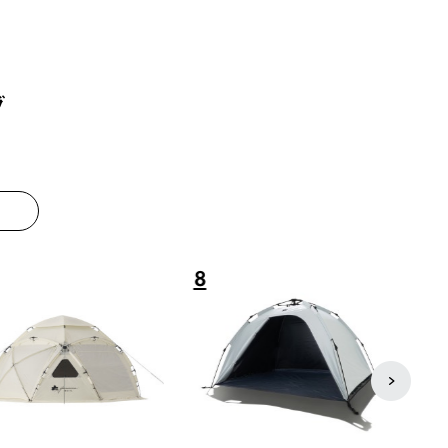
グ
8
9