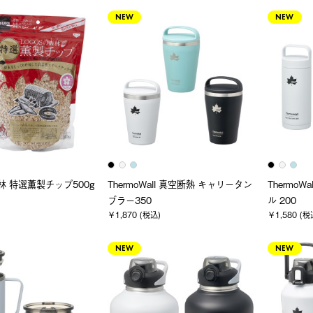
NEW
NEW
林 特選薫製チップ500g
ThermoWall 真空断熱 キャリータン
Thermo
ブラー350
ル 200
￥1,870 (税込)
￥1,580 (税
NEW
NEW