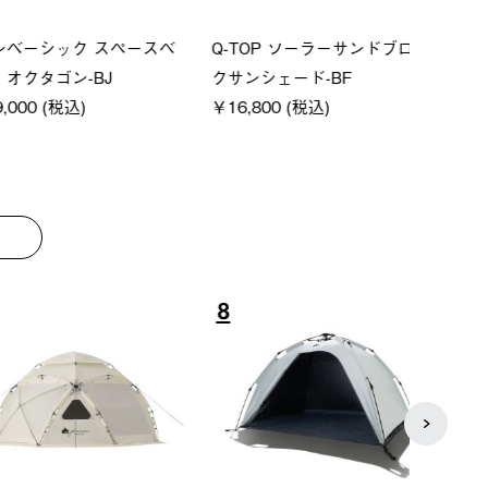
ーシック スペースベ
Q-TOP ソーラーサンドブロッ
ポケモ
クタゴン-BJ
クサンシェード-BF
￥5,7
00 (税込)
￥16,800 (税込)
8
9