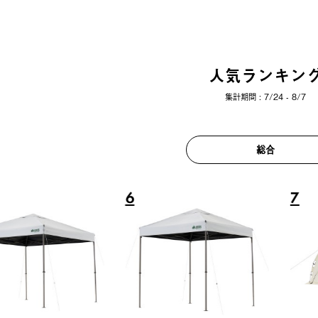
人気ランキン
集計期間 : 7/24 - 8/7
総合
6
7