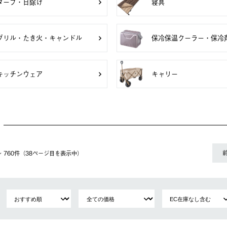
タープ・日除け
寝具
グリル・たき火・キャンドル
保冷保温クーラー・保冷
キッチンウェア
キャリー
1〜 760件（38ページ⽬を表⽰中）