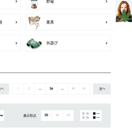
野電
剤
家具
外遊び
前へ
次へ
1
2
...
36
...
40
41
表示形式
20
40
60