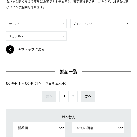
もパッと開くだけで簡単に設置できるチェアや、安定感抜群のテーブルなど、誰でも快適
なリビング空間を作れます。
テーブル
チェア・ベンチ
チェアカバー
ギアトップに戻る
製品一覧
86件中 1〜 60件（1ページ⽬を表⽰中）
前へ
次へ
1
2
並べ替え