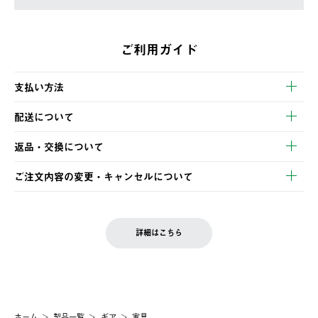
ご利用ガイド
支払い方法
以下のいずれかの方法でお支払いいただけます。
配送について
・クレジットカード決済
【発送スケジュール】
・コンビニ決済
返品・交換について
ご注文・ご入金完了より2営業日以内に商品を発送いたします。
・Pay-easy決済
※お客様都合の場合
土日祝の発送はございませんので、木曜日以降のご注文は週明け
ご注文内容の変更・キャンセルについて
の発送となる場合がございます。
ご注文完了後、変更・キャンセルの個別のご対応はお受けできま
【返品】
※予約販売・長期連休期間中のご注文は除く（別途スケジュール
せん。
商品到着後7日以内にご連絡ください。
をご案内いたします。）
LOGOS FAMILY会員の方は、会員マイページ内 購入履歴画面に
お客様都合の返品にかかる送料は、お客様ご負担とさせていただ
詳細はこちら
『注文をキャンセルする』ボタンが表示されている場合のみ、発
きます。
【配送時間指定】
送手配前のためサイト上よりご注文キャンセルが可能です。
ご注文の際、ご注文内容確認画面にて配送時間指定が可能です。
【交換】
配送時間指定がない場合は、最短でのお届けとなります。
システム上、商品の交換（同一商品のカラー・サイズ交換を含
む）は受け付けておりません。
【配送業者】
ホーム
製品一覧
ギア
家具