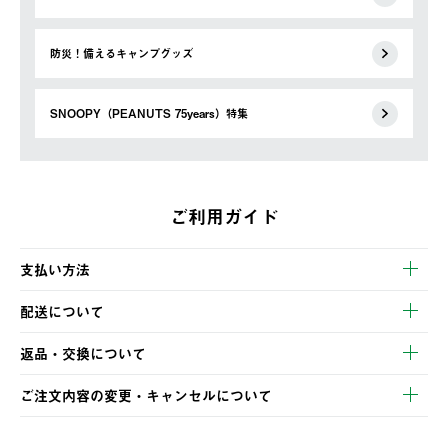
防災！備えるキャンプグッズ
SNOOPY（PEANUTS 75years）特集
ご利用ガイド
支払い方法
以下のいずれかの方法でお支払いいただけます。
配送について
・クレジットカード決済
【発送スケジュール】
・コンビニ決済
返品・交換について
ご注文・ご入金完了より2営業日以内に商品を発送いたします。
・Pay-easy決済
※お客様都合の場合
土日祝の発送はございませんので、木曜日以降のご注文は週明け
ご注文内容の変更・キャンセルについて
の発送となる場合がございます。
ご注文完了後、変更・キャンセルの個別のご対応はお受けできま
【返品】
※予約販売・長期連休期間中のご注文は除く（別途スケジュール