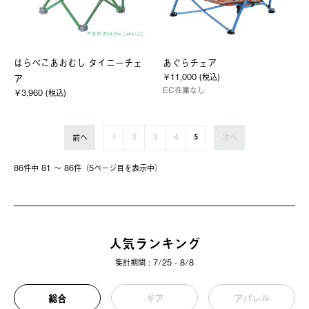
はらぺこあおむし タイニーチェ
あぐらチェア
￥11,000 (税込)
ア
EC在庫なし
￥3,960 (税込)
前へ
次へ
1
2
3
4
5
86件中 81 〜 86件（5ページ⽬を表⽰中）
人気ランキング
集計期間 : 7/25 - 8/8
総合
ギア
アパレル