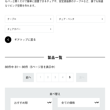
もパッと開くだけで簡単に設置できるチェアや、安定感抜群のテーブルなど、誰でも快適
なリビング空間を作れます。
テーブル
チェア・ベンチ
チェアカバー
ギアトップに戻る
製品一覧
86件中 81〜 86件（5ページ⽬を表⽰中）
前へ
次へ
1
2
3
4
5
並べ替え