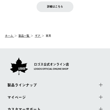
せん。
商品到着後7日以内にご連絡ください。
をご案内いたします。）
LOGOS FAMILY会員の方は、会員マイページ内 購入履歴画面に
お客様都合の返品にかかる送料は、お客様ご負担とさせていただ
詳細はこちら
『注文をキャンセルする』ボタンが表示されている場合のみ、発
きます。
【配送時間指定】
送手配前のためサイト上よりご注文キャンセルが可能です。
ご注文の際、ご注文内容確認画面にて配送時間指定が可能です。
【交換】
配送時間指定がない場合は、最短でのお届けとなります。
システム上、商品の交換（同一商品のカラー・サイズ交換を含
む）は受け付けておりません。
【配送業者】
ホーム
製品一覧
ギア
家具
一度お手元の商品を返品いただき、ご希望商品を再注文してくだ
佐川急便にて配送されます。
さい。
ロゴス公式オンライン店
LOGOS OFFICIAL ONLINE SHOP
製品ラインナップ
マイページ
カスタマーサポート