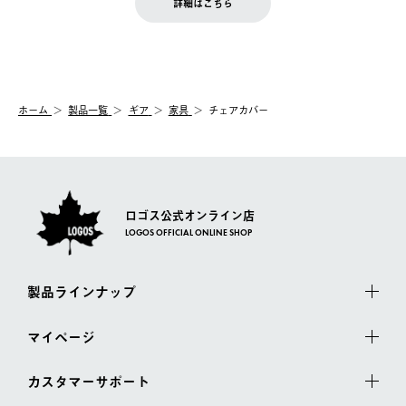
お客様都合の返品にかかる送料は、お客様ご負担とさせていただ
詳細はこちら
『注文をキャンセルする』ボタンが表示されている場合のみ、発
きます。
【配送時間指定】
送手配前のためサイト上よりご注文キャンセルが可能です。
ご注文の際、ご注文内容確認画面にて配送時間指定が可能です。
【交換】
配送時間指定がない場合は、最短でのお届けとなります。
システム上、商品の交換（同一商品のカラー・サイズ交換を含
む）は受け付けておりません。
【配送業者】
ホーム
製品一覧
ギア
家具
チェアカバー
一度お手元の商品を返品いただき、ご希望商品を再注文してくだ
佐川急便にて配送されます。
さい。
ロゴス公式オンライン店
LOGOS OFFICIAL ONLINE SHOP
製品ラインナップ
マイページ
カスタマーサポート