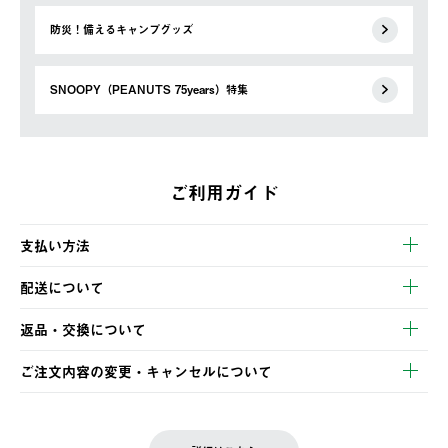
防災！備えるキャンプグッズ
SNOOPY（PEANUTS 75years）特集
ご利用ガイド
支払い方法
以下のいずれかの方法でお支払いいただけます。
配送について
・クレジットカード決済
【発送スケジュール】
・コンビニ決済
返品・交換について
ご注文・ご入金完了より2営業日以内に商品を発送いたします。
・Pay-easy決済
※お客様都合の場合
土日祝の発送はございませんので、木曜日以降のご注文は週明け
ご注文内容の変更・キャンセルについて
の発送となる場合がございます。
ご注文完了後、変更・キャンセルの個別のご対応はお受けできま
【返品】
※予約販売・長期連休期間中のご注文は除く（別途スケジュール
せん。
商品到着後7日以内にご連絡ください。
をご案内いたします。）
LOGOS FAMILY会員の方は、会員マイページ内 購入履歴画面に