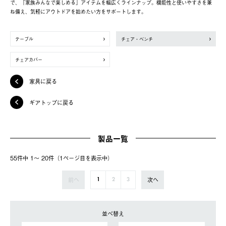
で、「家族みんなで楽しめる」アイテムを幅広くラインナップ。機能性と使いやすさを兼
ね備え、気軽にアウトドアを始めたい方をサポートします。
テーブル
チェア・ベンチ
チェアカバー
家具に戻る
ギアトップに戻る
製品一覧
55件中 1〜 20件（1ページ⽬を表⽰中）
前へ
次へ
1
2
3
並べ替え