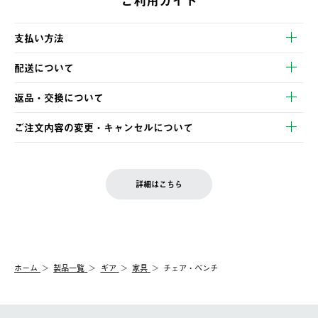
ご利用ガイド
支払い方法
以下のいずれかの方法でお支払いいただけます。
配送について
・クレジットカード決済
【発送スケジュール】
・コンビニ決済
返品・交換について
ご注文・ご入金完了より2営業日以内に商品を発送いたします。
・Pay-easy決済
※お客様都合の場合
土日祝の発送はございませんので、木曜日以降のご注文は週明け
ご注文内容の変更・キャンセルについて
の発送となる場合がございます。
ご注文完了後、変更・キャンセルの個別のご対応はお受けできま
【返品】
※予約販売・長期連休期間中のご注文は除く（別途スケジュール
せん。
商品到着後7日以内にご連絡ください。
をご案内いたします。）
LOGOS FAMILY会員の方は、会員マイページ内 購入履歴画面に
お客様都合の返品にかかる送料は、お客様ご負担とさせていただ
詳細はこちら
『注文をキャンセルする』ボタンが表示されている場合のみ、発
きます。
【配送時間指定】
送手配前のためサイト上よりご注文キャンセルが可能です。
ご注文の際、ご注文内容確認画面にて配送時間指定が可能です。
【交換】
配送時間指定がない場合は、最短でのお届けとなります。
システム上、商品の交換（同一商品のカラー・サイズ交換を含
む）は受け付けておりません。
【配送業者】
ホーム
製品一覧
ギア
家具
チェア・ベンチ
一度お手元の商品を返品いただき、ご希望商品を再注文してくだ
佐川急便にて配送されます。
さい。