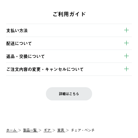
ご利用ガイド
支払い方法
以下のいずれかの方法でお支払いいただけます。
配送について
・クレジットカード決済
【発送スケジュール】
・コンビニ決済
返品・交換について
ご注文・ご入金完了より2営業日以内に商品を発送いたします。
・Pay-easy決済
※お客様都合の場合
土日祝の発送はございませんので、木曜日以降のご注文は週明け
ご注文内容の変更・キャンセルについて
の発送となる場合がございます。
ご注文完了後、変更・キャンセルの個別のご対応はお受けできま
【返品】
※予約販売・長期連休期間中のご注文は除く（別途スケジュール
せん。
商品到着後7日以内にご連絡ください。
をご案内いたします。）
LOGOS FAMILY会員の方は、会員マイページ内 購入履歴画面に
お客様都合の返品にかかる送料は、お客様ご負担とさせていただ
詳細はこちら
『注文をキャンセルする』ボタンが表示されている場合のみ、発
きます。
【配送時間指定】
送手配前のためサイト上よりご注文キャンセルが可能です。
ご注文の際、ご注文内容確認画面にて配送時間指定が可能です。
【交換】
配送時間指定がない場合は、最短でのお届けとなります。
システム上、商品の交換（同一商品のカラー・サイズ交換を含
む）は受け付けておりません。
【配送業者】
ホーム
製品一覧
ギア
家具
チェア・ベンチ
一度お手元の商品を返品いただき、ご希望商品を再注文してくだ
佐川急便にて配送されます。