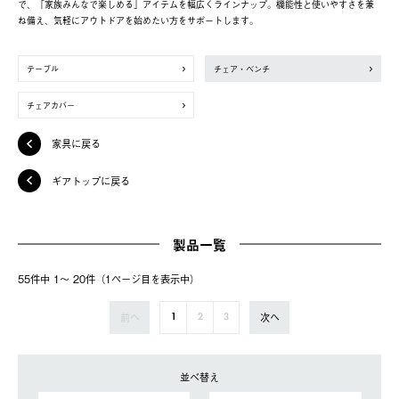
で、「家族みんなで楽しめる」アイテムを幅広くラインナップ。機能性と使いやすさを兼
ね備え、気軽にアウトドアを始めたい方をサポートします。
テーブル
チェア・ベンチ
チェアカバー
家具に戻る
ギアトップに戻る
製品一覧
55件中 1〜 20件（1ページ⽬を表⽰中）
前へ
次へ
1
2
3
並べ替え