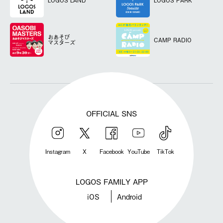
LOGOS LAND
LOGOS PARK
おあそび
CAMP RADIO
マスターズ
OFFICIAL SNS
Instagram
X
Facebook
YouTube
TikTok
LOGOS FAMILY APP
iOS
Android