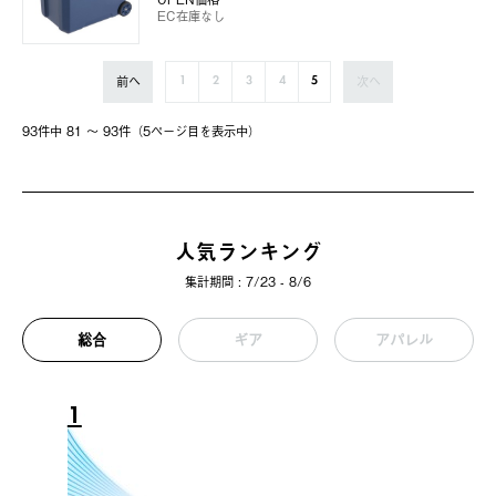
EC在庫なし
前へ
次へ
1
2
3
4
5
93件中 81 〜 93件（5ページ⽬を表⽰中）
人気ランキング
集計期間 : 7/23 - 8/6
総合
ギア
アパレル
1