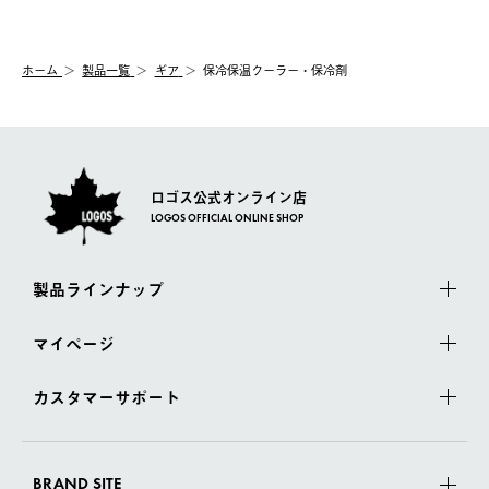
【交換】
配送時間指定がない場合は、最短でのお届けとなります。
システム上、商品の交換（同一商品のカラー・サイズ交換を含
む）は受け付けておりません。
【配送業者】
ホーム
製品一覧
ギア
保冷保温クーラー・保冷剤
一度お手元の商品を返品いただき、ご希望商品を再注文してくだ
佐川急便にて配送されます。
さい。
ロゴス公式オンライン店
LOGOS OFFICIAL ONLINE SHOP
製品ラインナップ
マイページ
カスタマーサポート
BRAND SITE