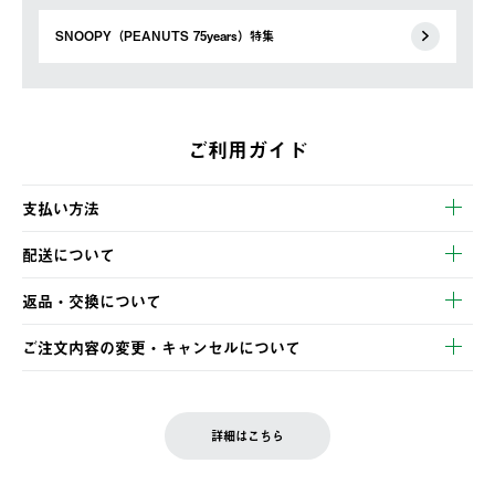
SNOOPY（PEANUTS 75years）特集
ご利用ガイド
支払い方法
以下のいずれかの方法でお支払いいただけます。
配送について
・クレジットカード決済
【発送スケジュール】
・コンビニ決済
返品・交換について
ご注文・ご入金完了より2営業日以内に商品を発送いたします。
・Pay-easy決済
※お客様都合の場合
土日祝の発送はございませんので、木曜日以降のご注文は週明け
ご注文内容の変更・キャンセルについて
の発送となる場合がございます。
ご注文完了後、変更・キャンセルの個別のご対応はお受けできま
【返品】
※予約販売・長期連休期間中のご注文は除く（別途スケジュール
せん。
商品到着後7日以内にご連絡ください。
をご案内いたします。）
LOGOS FAMILY会員の方は、会員マイページ内 購入履歴画面に
お客様都合の返品にかかる送料は、お客様ご負担とさせていただ
詳細はこちら
『注文をキャンセルする』ボタンが表示されている場合のみ、発
きます。
【配送時間指定】
送手配前のためサイト上よりご注文キャンセルが可能です。
ご注文の際、ご注文内容確認画面にて配送時間指定が可能です。