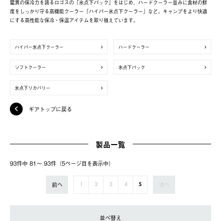
驚異の保冷力を誇るロゴスの「氷点下パック」をはじめ、ハードクーラー並みに食材の鮮
度をしっかり守る高機能クーラー「ハイパー氷点下クーラー」など。キャンプをより快適
にする高性能な保冷・保温アイテムを取り揃えています。
ハイパー氷点下クーラー
ハードクーラー
ソフトクーラー
氷点下パック
氷点下リカバリー
ギアトップに戻る
製品一覧
93件中 81〜 93件（5ページ⽬を表⽰中）
前へ
次へ
1
2
3
4
5
並べ替え