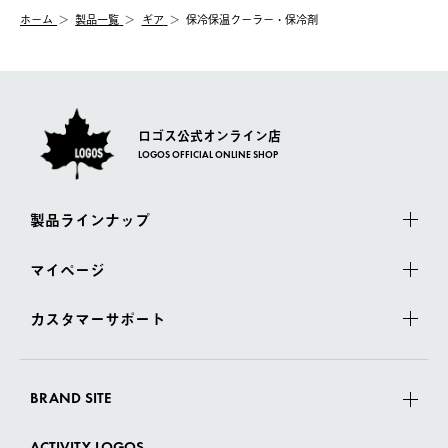
む）は受け付けておりません。
【配送業者】
ホーム
製品一覧
ギア
保冷保温クーラー・保冷剤
一度お手元の商品を返品いただき、ご希望商品を再注文してくだ
佐川急便にて配送されます。
さい。
ロゴス公式オンライン店
LOGOS OFFICIAL ONLINE SHOP
製品ラインナップ
マイページ
カスタマーサポート
BRAND SITE