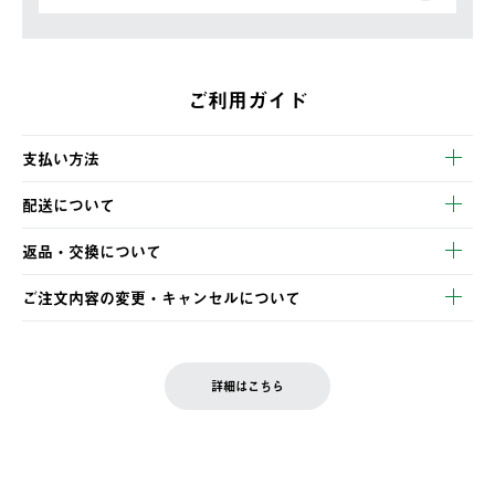
ご利用ガイド
支払い方法
以下のいずれかの方法でお支払いいただけます。
配送について
・クレジットカード決済
【発送スケジュール】
・コンビニ決済
返品・交換について
ご注文・ご入金完了より2営業日以内に商品を発送いたします。
・Pay-easy決済
※お客様都合の場合
土日祝の発送はございませんので、木曜日以降のご注文は週明け
ご注文内容の変更・キャンセルについて
の発送となる場合がございます。
ご注文完了後、変更・キャンセルの個別のご対応はお受けできま
【返品】
※予約販売・長期連休期間中のご注文は除く（別途スケジュール
せん。
商品到着後7日以内にご連絡ください。
をご案内いたします。）
LOGOS FAMILY会員の方は、会員マイページ内 購入履歴画面に
お客様都合の返品にかかる送料は、お客様ご負担とさせていただ
詳細はこちら
『注文をキャンセルする』ボタンが表示されている場合のみ、発
きます。
【配送時間指定】
送手配前のためサイト上よりご注文キャンセルが可能です。
ご注文の際、ご注文内容確認画面にて配送時間指定が可能です。
【交換】
配送時間指定がない場合は、最短でのお届けとなります。
システム上、商品の交換（同一商品のカラー・サイズ交換を含