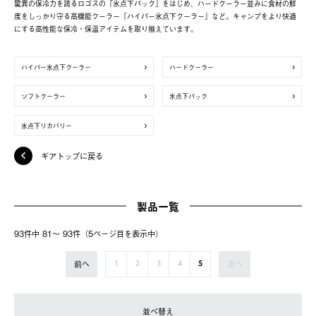
驚異の保冷力を誇るロゴスの「氷点下パック」をはじめ、ハードクーラー並みに食材の鮮
度をしっかり守る高機能クーラー「ハイパー氷点下クーラー」など。キャンプをより快適
にする高性能な保冷・保温アイテムを取り揃えています。
ハイパー氷点下クーラー
ハードクーラー
ソフトクーラー
氷点下パック
氷点下リカバリー
ギアトップに戻る
製品一覧
93件中 81〜 93件（5ページ⽬を表⽰中）
前へ
次へ
1
2
3
4
5
並べ替え