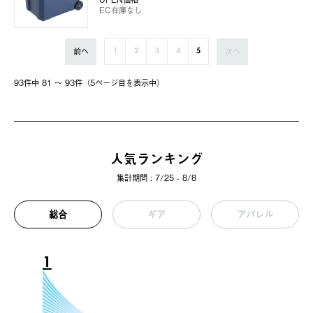
EC在庫なし
前へ
次へ
1
2
3
4
5
93件中 81 〜 93件（5ページ⽬を表⽰中）
人気ランキング
集計期間 : 7/25 - 8/8
総合
ギア
アパレル
1