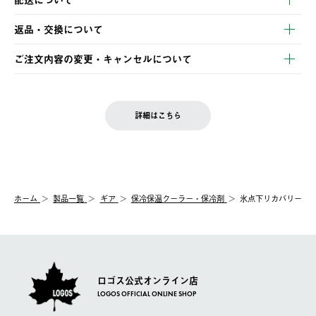
・クレジットカード決済
【発送スケジュール】
・コンビニ決済
返品・交換について
ご注文・ご入金完了より2営業日以内に商品を発送いたします。
・Pay-easy決済
※お客様都合の場合
土日祝の発送はございませんので、木曜日以降のご注文は週明け
ご注文内容の変更・キャンセルについて
の発送となる場合がございます。
ご注文完了後、変更・キャンセルの個別のご対応はお受けできま
【返品】
※予約販売・長期連休期間中のご注文は除く（別途スケジュール
せん。
商品到着後7日以内にご連絡ください。
をご案内いたします。）
LOGOS FAMILY会員の方は、会員マイページ内 購入履歴画面に
お客様都合の返品にかかる送料は、お客様ご負担とさせていただ
詳細はこちら
『注文をキャンセルする』ボタンが表示されている場合のみ、発
きます。
【配送時間指定】
送手配前のためサイト上よりご注文キャンセルが可能です。
ご注文の際、ご注文内容確認画面にて配送時間指定が可能です。
【交換】
配送時間指定がない場合は、最短でのお届けとなります。
システム上、商品の交換（同一商品のカラー・サイズ交換を含
む）は受け付けておりません。
【配送業者】
ホーム
製品一覧
ギア
保冷保温クーラー・保冷剤
氷点下リカバリー
一度お手元の商品を返品いただき、ご希望商品を再注文してくだ
佐川急便にて配送されます。
さい。
ロゴス公式オンライン店
LOGOS OFFICIAL ONLINE SHOP