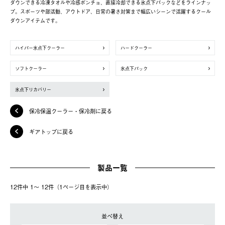
ダウンできる冷凍タオルや冷感ポンチョ、直接冷却できる氷点下パックなどをラインナッ
プ。スポーツや部活動、アウトドア、日常の暑さ対策まで幅広いシーンで活躍するクール
ダウンアイテムです。
ハイパー氷点下クーラー
ハードクーラー
ソフトクーラー
氷点下パック
氷点下リカバリー
保冷保温クーラー・保冷剤に戻る
ギアトップに戻る
製品一覧
12件中 1〜 12件（1ページ⽬を表⽰中）
並べ替え