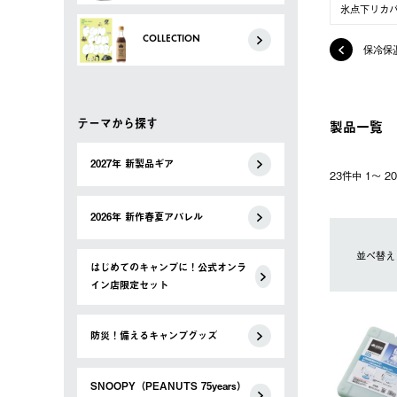
氷点下リカ
COLLECTION
保冷保
テーマから探す
製品一覧
2027年 新製品ギア
23件中 1〜 
2026年 新作春夏アパレル
並べ替え
はじめてのキャンプに！公式オンラ
イン店限定セット
防災！備えるキャンプグッズ
SNOOPY（PEANUTS 75years）