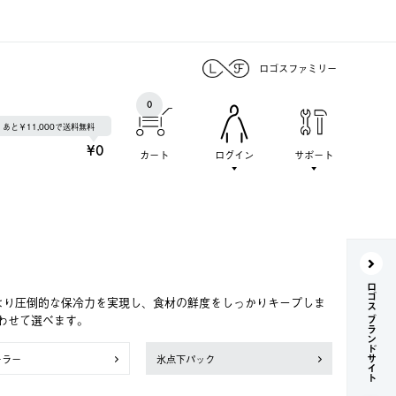
ロゴスファミリー
0
あと￥11,000で送料無料
¥0
カート
ログイン
サポート
ロゴス ブランドサイト
より圧倒的な保冷力を実現し、食材の鮮度をしっかりキープしま
わせて選べます。
ーラー
氷点下パック