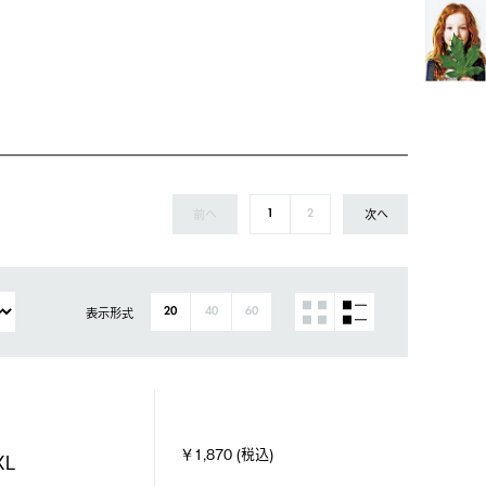
前へ
次へ
1
2
表示形式
20
40
60
￥1,870 (税込)
L