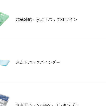
超速凍結・氷点下パックXLツイン
氷点下パックバインダー
氷点下パックdaily2・フレキシブル