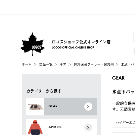
ロゴスショップ公式オンライン店
LOGOS OFFICIAL ONLINE SHOP
ホーム
製品一覧
ギア
保冷保温クーラー・保冷剤
氷点下パ
GEAR
カテゴリーから探す
氷点下パッ
一般的な保
GEAR
す。天然素
ハイパー氷
APPAREL