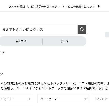
2026年 夏季（お盆）期間の出荷スケジュール／窓口の休業日について
カテゴリ
テーマ
ック
ク
冷剤の約8倍もの冷却能力を誇る氷点下パックシリーズ。ロゴス独自の技術に
材を使用し、ハードタイプからソフトタイプまで幅広いサイズ展開で用途に合
点下クーラー
ハードクーラー
ソフトク