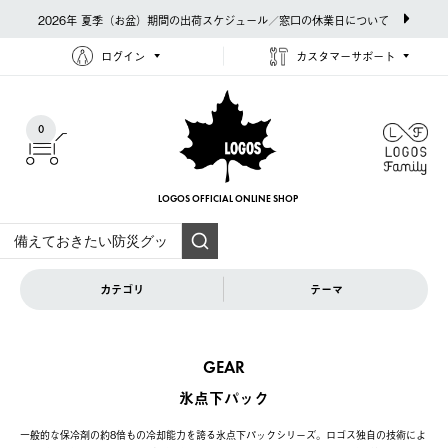
2026年 夏季（お盆）期間の出荷スケジュール／窓口の休業日について
ログイン
カスタマーサポート
0
LOGOS OFFICIAL
ONLINE SHOP
カテゴリ
テーマ
GEAR
氷点下パック
一般的な保冷剤の約8倍もの冷却能力を誇る氷点下パックシリーズ。ロゴス独自の技術によ