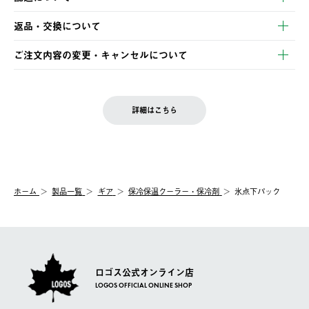
・クレジットカード決済
【発送スケジュール】
・コンビニ決済
返品・交換について
ご注文・ご入金完了より2営業日以内に商品を発送いたします。
・Pay-easy決済
※お客様都合の場合
土日祝の発送はございませんので、木曜日以降のご注文は週明け
ご注文内容の変更・キャンセルについて
の発送となる場合がございます。
ご注文完了後、変更・キャンセルの個別のご対応はお受けできま
【返品】
※予約販売・長期連休期間中のご注文は除く（別途スケジュール
せん。
商品到着後7日以内にご連絡ください。
をご案内いたします。）
LOGOS FAMILY会員の方は、会員マイページ内 購入履歴画面に
お客様都合の返品にかかる送料は、お客様ご負担とさせていただ
詳細はこちら
『注文をキャンセルする』ボタンが表示されている場合のみ、発
きます。
【配送時間指定】
送手配前のためサイト上よりご注文キャンセルが可能です。
ご注文の際、ご注文内容確認画面にて配送時間指定が可能です。
【交換】
配送時間指定がない場合は、最短でのお届けとなります。
システム上、商品の交換（同一商品のカラー・サイズ交換を含
む）は受け付けておりません。
【配送業者】
ホーム
製品一覧
ギア
保冷保温クーラー・保冷剤
氷点下パック
一度お手元の商品を返品いただき、ご希望商品を再注文してくだ
佐川急便にて配送されます。
さい。
ロゴス公式オンライン店
LOGOS OFFICIAL ONLINE SHOP