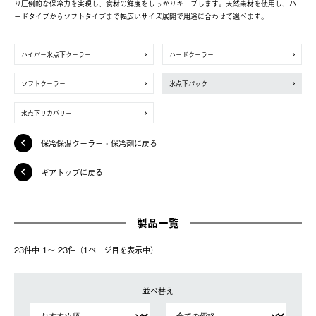
り圧倒的な保冷力を実現し、食材の鮮度をしっかりキープします。天然素材を使用し、ハ
ードタイプからソフトタイプまで幅広いサイズ展開で用途に合わせて選べます。
ハイパー氷点下クーラー
ハードクーラー
ソフトクーラー
氷点下パック
氷点下リカバリー
保冷保温クーラー・保冷剤に戻る
ギアトップに戻る
製品一覧
23件中 1〜 23件（1ページ⽬を表⽰中）
並べ替え