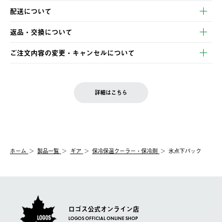
以下のいずれかの方法でお支払いいただけます。
配送について
・クレジットカード決済
【発送スケジュール】
・コンビニ決済
返品・交換について
ご注文・ご入金完了より2営業日以内に商品を発送いたします。
・Pay-easy決済
※お客様都合の場合
土日祝の発送はございませんので、木曜日以降のご注文は週明け
ご注文内容の変更・キャンセルについて
の発送となる場合がございます。
ご注文完了後、変更・キャンセルの個別のご対応はお受けできま
【返品】
※予約販売・長期連休期間中のご注文は除く（別途スケジュール
せん。
商品到着後7日以内にご連絡ください。
をご案内いたします。）
LOGOS FAMILY会員の方は、会員マイページ内 購入履歴画面に
お客様都合の返品にかかる送料は、お客様ご負担とさせていただ
詳細はこちら
『注文をキャンセルする』ボタンが表示されている場合のみ、発
きます。
【配送時間指定】
送手配前のためサイト上よりご注文キャンセルが可能です。
ご注文の際、ご注文内容確認画面にて配送時間指定が可能です。
【交換】
配送時間指定がない場合は、最短でのお届けとなります。
システム上、商品の交換（同一商品のカラー・サイズ交換を含
む）は受け付けておりません。
【配送業者】
ホーム
製品一覧
ギア
保冷保温クーラー・保冷剤
氷点下パック
一度お手元の商品を返品いただき、ご希望商品を再注文してくだ
佐川急便にて配送されます。
さい。
ロゴス公式オンライン店
LOGOS OFFICIAL ONLINE SHOP