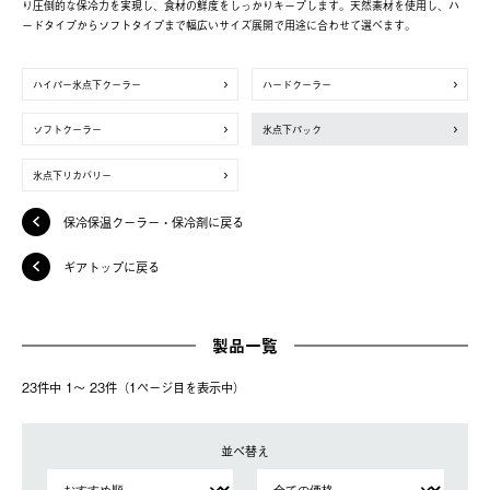
り圧倒的な保冷力を実現し、食材の鮮度をしっかりキープします。天然素材を使用し、ハ
ードタイプからソフトタイプまで幅広いサイズ展開で用途に合わせて選べます。
ハイパー氷点下クーラー
ハードクーラー
ソフトクーラー
氷点下パック
氷点下リカバリー
保冷保温クーラー・保冷剤に戻る
ギアトップに戻る
製品一覧
23件中 1〜 23件（1ページ⽬を表⽰中）
並べ替え