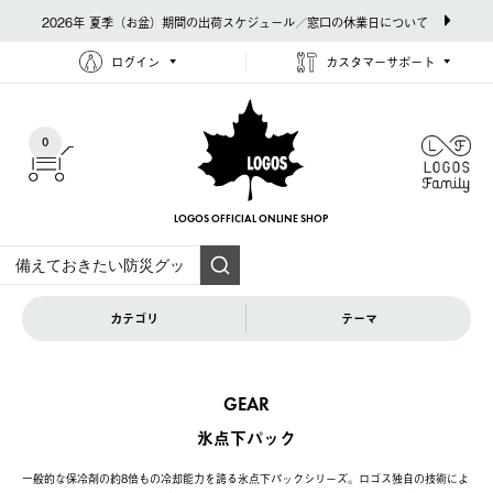
2026年 夏季（お盆）期間の出荷スケジュール／窓口の休業日について
ログイン
カスタマーサポート
0
LOGOS OFFICIAL
ONLINE SHOP
カテゴリ
テーマ
GEAR
氷点下パック
一般的な保冷剤の約8倍もの冷却能力を誇る氷点下パックシリーズ。ロゴス独自の技術によ