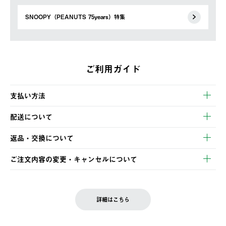
SNOOPY（PEANUTS 75years）特集
ご利用ガイド
支払い方法
以下のいずれかの方法でお支払いいただけます。
配送について
・クレジットカード決済
【発送スケジュール】
・コンビニ決済
返品・交換について
ご注文・ご入金完了より2営業日以内に商品を発送いたします。
・Pay-easy決済
※お客様都合の場合
土日祝の発送はございませんので、木曜日以降のご注文は週明け
ご注文内容の変更・キャンセルについて
の発送となる場合がございます。
ご注文完了後、変更・キャンセルの個別のご対応はお受けできま
【返品】
※予約販売・長期連休期間中のご注文は除く（別途スケジュール
せん。
商品到着後7日以内にご連絡ください。
をご案内いたします。）
LOGOS FAMILY会員の方は、会員マイページ内 購入履歴画面に
お客様都合の返品にかかる送料は、お客様ご負担とさせていただ
詳細はこちら
『注文をキャンセルする』ボタンが表示されている場合のみ、発
きます。
【配送時間指定】
送手配前のためサイト上よりご注文キャンセルが可能です。
ご注文の際、ご注文内容確認画面にて配送時間指定が可能です。