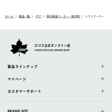
【交換】
配送時間指定がない場合は、最短でのお届けとなります。
システム上、商品の交換（同一商品のカラー・サイズ交換を含
む）は受け付けておりません。
【配送業者】
ホーム
製品一覧
ギア
保冷保温クーラー・保冷剤
ソフトクーラー
一度お手元の商品を返品いただき、ご希望商品を再注文してくだ
佐川急便にて配送されます。
さい。
ロゴス公式オンライン店
LOGOS OFFICIAL ONLINE SHOP
製品ラインナップ
マイページ
カスタマーサポート
BRAND SITE