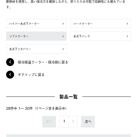
断熱材を使用し、高い保冷力を確保しながら、折りたたみ可能で収納性にも優れていま
す。
ハイパー氷点下クーラー
ハードクーラー
ソフトクーラー
氷点下パック
氷点下リカバリー
保冷保温クーラー・保冷剤に戻る
ギアトップに戻る
製品一覧
28件中 1〜 20件（1ページ⽬を表⽰中）
前へ
次へ
1
2